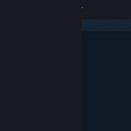
Accedi
Negozio
Comunità
Informazioni
Assistenza
Cambia la lingua
Ottieni l'app mobile di Steam
Visualizza il sito web per desktop