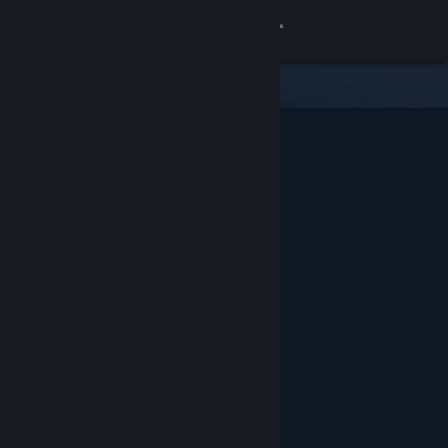
Zaloguj się
Sklep
Społeczność
Informacje
Wsparcie
Zmień język
Pobierz aplikację mobilną Steam
Wersja przeglądarkowa