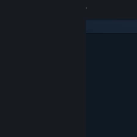
Přihlásit se
Obchod
Komunita
Informace
Podpora
Změnit jazyk
Mobilní aplikace služby Steam
Desktopová verze stránky