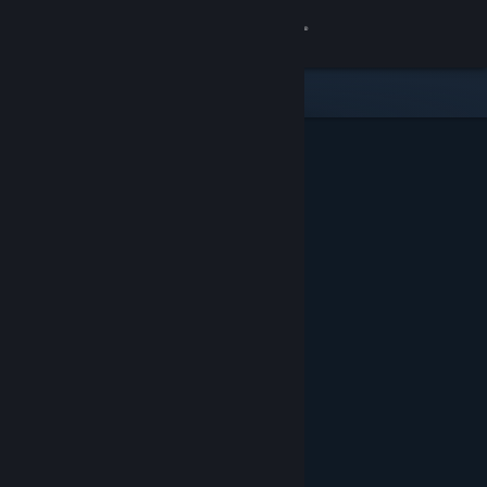
Se connecter
Magasin
Communauté
À propos
Support
Changer la langue
Télécharger l'application mobile Steam
Voir version ordi. du site