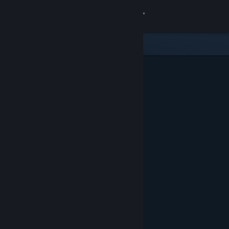
Logga in
Butik
Gemenskap
Om
Support
Byt språk
Skaffa Steams mobilapp
Se skrivbordswebbplats