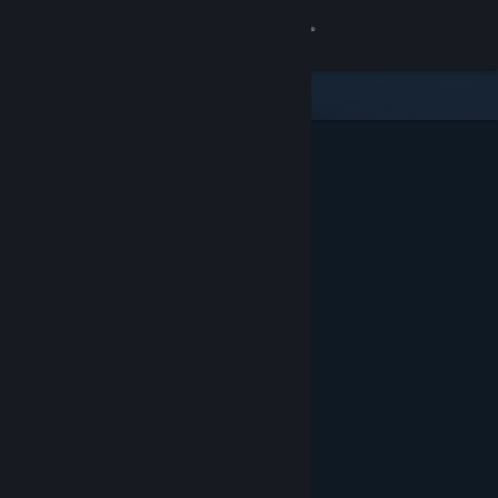
Iniciar sessão
Loja
Comunidade
Sobre
Suporte
Alterar idioma
Baixe o aplicativo móvel do Steam
Ver versão para computadores