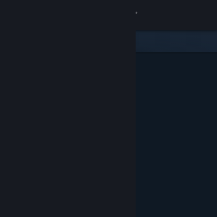
Log på
Butik
Fællesskab
Om
Support
Skift sprog
Hent Steam-mobilappen
Vis desktop-webside