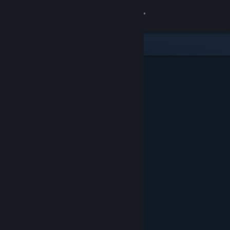
登入
商店
社群
關於
客服
變更語言
取得 Steam 行動應用程式
檢視電腦版網頁