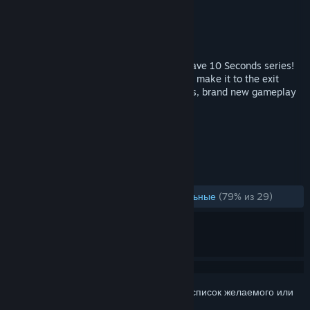
Разработчик
tamationgames
Издатель
tamationgames
Дата выпуска
23 ноя. 2018 г.
The official third installment in the You Have 10 Seconds series!
Dodge spikes, lasers and solve puzzles to make it to the exit
before time runs out! Over 300 new levels, brand new gameplay
mechanics and more!
ПО МЕТКАМ
Инди
Платформер
+
ОБЗОРЫ
ЗА ВСЁ ВРЕМЯ:
В основном положительные
(79% из 29)
Войдите
, чтобы добавить этот продукт в список желаемого или
скрыть его