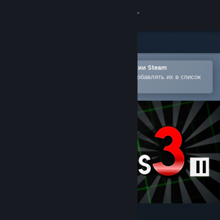
Войти
Магазин
Сообщество
Открыть в мобильном приложении Steam
Позволяет легко покупать игры и добавлять их в список
желаемого
Информация
Поддержка
Изменить язык
Скачать мобильное приложение Steam
Полная версия
You Have 10 Seconds 3