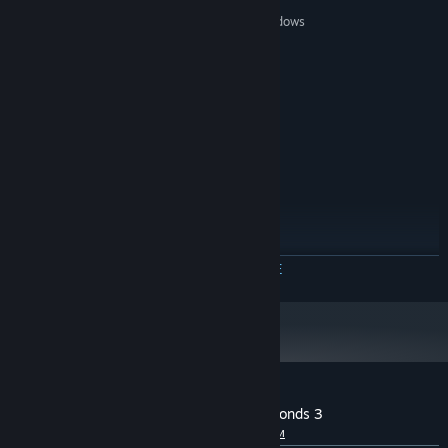
МИНИМАЛЬНЫЕ:
Windows XP, Windows 7, Windows 8, Windows
ОС *:
10
1.5 Ghz
ПРОЦЕССОР:
2 MB ОЗУ
ОПЕРАТИВНАЯ ПАМЯТЬ:
128MB
ВИДЕОКАРТА:
1 GB
МЕСТО НА ДИСКЕ:
РЕКОМЕНДОВАННЫЕ:
Windows 7, Windows 10
ОС *:
2 Ghz+
ПРОЦЕССОР:
3 MB ОЗУ
ОПЕРАТИВНАЯ ПАМЯТЬ:
256MB
ВИДЕОКАРТА:
1 GB
МЕСТО НА ДИСКЕ:
ЧИТАТЬ ДАЛЬШЕ
С 1 января 2024 года клиент Steam будет поддерживать только
*
Windows 10 и более поздние версии.
Обзоры пользователей: You Have 10 Seconds 3
О пользовательских обзорах
Ваши настройки