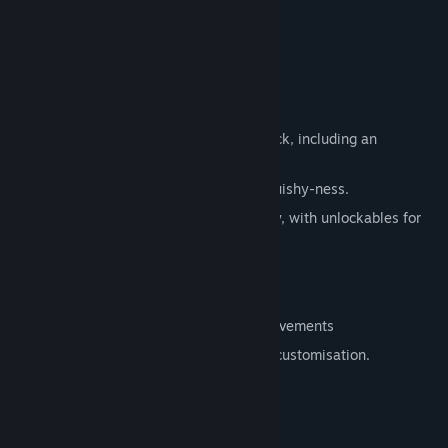
Features
Over 300 New Levels.
Over 30 Brand New Worlds.
7 Hub Worlds
Over 65 original songs in the soundtrack, including an
unlockable 8-bit version.
Improved gameplay feel and player squishy-ness.
Rewards are given for skilled gameplay, with unlockables for
completing worlds without dying.
Lots of secrets and hidden content
60fps.
In-game achievements and Steam Achivements
Player colour customisation and timer customisation.
Системные требования