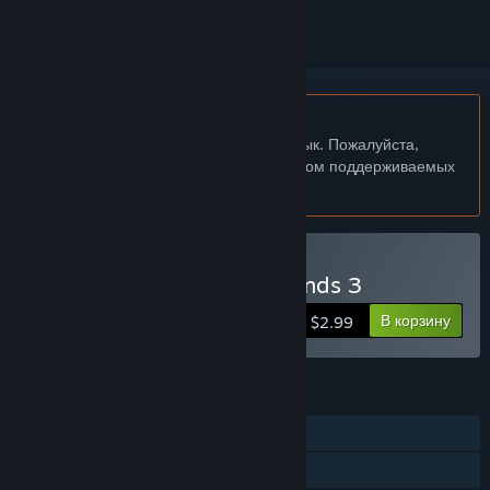
Не поддерживается русский язык
Этот продукт не поддерживает ваш язык. Пожалуйста,
перед покупкой ознакомьтесь со списком поддерживаемых
языков.
Купить You Have 10 Seconds 3
В корзину
$2.99
ФУНКЦИИ
Для одного игрока
Достижения Steam