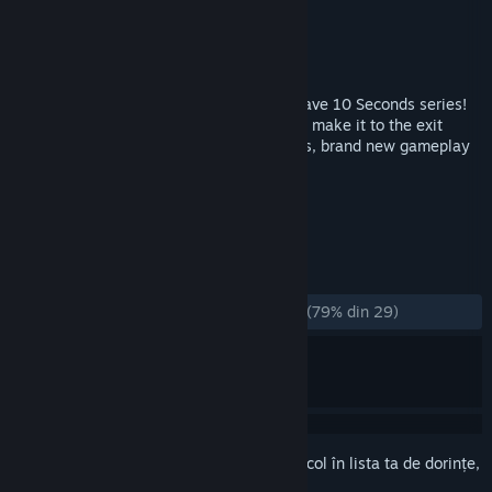
Dezvoltator
tamationgames
Editor
tamationgames
Lansare
23 nov. 2018
The official third installment in the You Have 10 Seconds series!
Dodge spikes, lasers and solve puzzles to make it to the exit
before time runs out! Over 300 new levels, brand new gameplay
mechanics and more!
ETICHETE
Indie
Platforme
+
RECENZII
DINTOTDEAUNA:
În mare parte pozitive
(79% din 29)
Conectează-te
pentru a adăuga acest articol în lista ta de dorințe,
a-l urmări sau a-l marca drept ignorat.