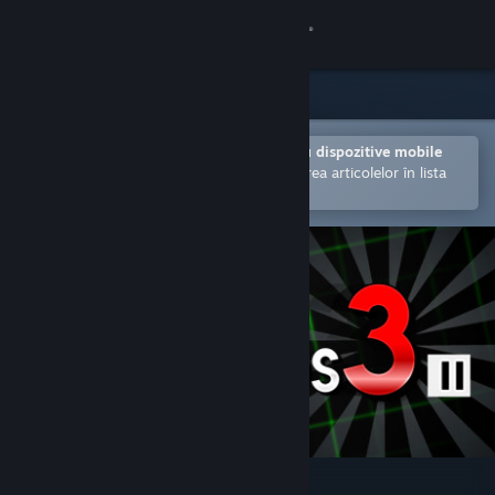
Conectează-te
Magazin
Comunitate
Deschide în aplicația Steam pentru dispozitive mobile
Facilitează achiziționarea și adăugarea articolelor în lista
de dorințe.
Despre
Asistență
Schimbă limba
Obține aplicația Steam pentru dispozitive mobile
Vezi site în versiunea pentru desktop
You Have 10 Seconds 3