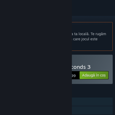
Nu este disponibil în limba: Română
Acest produs nu este disponibil în limba ta locală. Te rugăm
să consulți lista de mai jos cu limbile în care jocul este
disponibil înainte de achiziționare
Cumpără You Have 10 Seconds 3
Adaugă în coș
$2.99
CARACTERISTICI
Un jucător
Realizări Steam