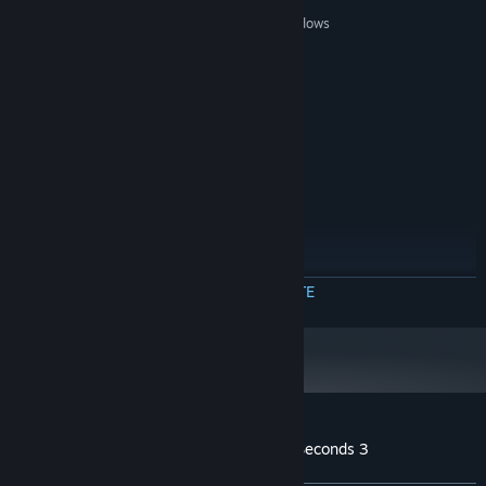
MINIM:
Windows XP, Windows 7, Windows 8, Windows
SO *:
10
1.5 Ghz
PROCESOR:
2 MB RAM
MEMORIE:
128MB
GRAFICĂ:
1 GB spațiu disponibil
STOCARE:
RECOMANDAT:
Windows 7, Windows 10
SO *:
2 Ghz+
PROCESOR:
3 MB RAM
MEMORIE:
256MB
GRAFICĂ:
1 GB spațiu disponibil
STOCARE:
CITEȘTE MAI MULTE
Începând cu 1 ianuarie 2024, clientul Steam va fi compatibil numai cu
*
Windows 10 și versiunile ulterioare.
Recenziile clienților pentru You Have 10 Seconds 3
Despre recenziile utilizatorilor
Preferințele tale