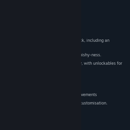
Features
Over 300 New Levels.
Over 30 Brand New Worlds.
7 Hub Worlds
Over 65 original songs in the soundtrack, including an
unlockable 8-bit version.
Improved gameplay feel and player squishy-ness.
Rewards are given for skilled gameplay, with unlockables for
completing worlds without dying.
Lots of secrets and hidden content
60fps.
In-game achievements and Steam Achivements
Player colour customisation and timer customisation.
Cerințe de sistem