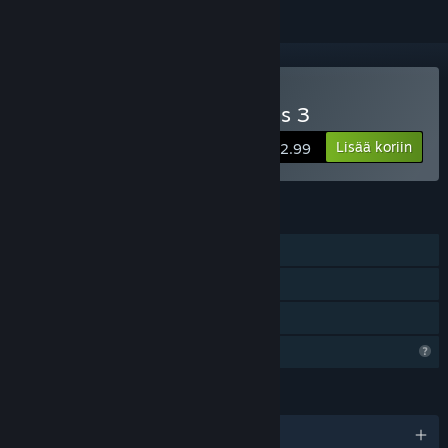
Osta You Have 10 Seconds 3
Lisää koriin
$2.99
OMINAISUUDET
Yksinpeli
Steam-saavutukset
Perhejako
Rajoitetut profiiliominaisuudet
KIELET
englanti