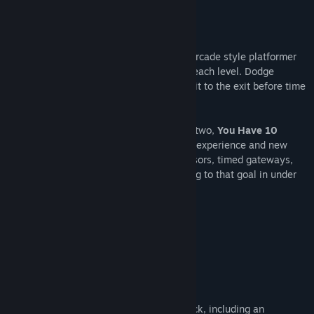
Tietoa pelistä
You Have 10 Seconds 3
is a fast paced arcade style platformer
where you have 10 seconds to complete each level. Dodge
spikes, lasers and solve puzzles to make it to the exit before time
runs out!
With various improvements over the first two,
You Have 10
Seconds 3
has hundreds of new levels to experience and new
gameplay mechanics such as motion sensors, timed gateways,
screen inversion and more to make getting to that goal in under
10 seconds as difficult as possible.
Features
Over 300 New Levels.
Over 30 Brand New Worlds.
7 Hub Worlds
Over 65 original songs in the soundtrack, including an