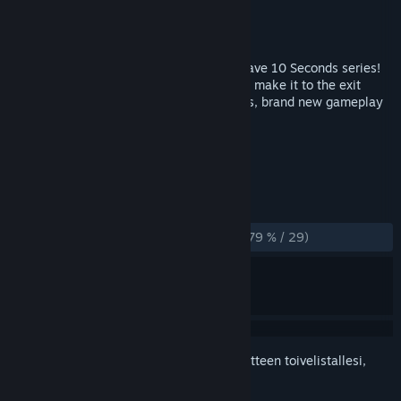
Kehittäjä
tamationgames
Julkaisija
tamationgames
Julkaistu
23.11.2018
The official third installment in the You Have 10 Seconds series!
Dodge spikes, lasers and solve puzzles to make it to the exit
before time runs out! Over 300 new levels, brand new gameplay
mechanics and more!
TUNNISTEET
Indie
Tasohyppely
+
ARVOSTELUT
YHTEENSÄ:
Enimmäkseen myönteinen
(79 % / 29)
Kirjautumalla sisään
voit lisätä tämän tuotteen toivelistallesi,
seurata sitä tai merkitä sen ohitetuksi