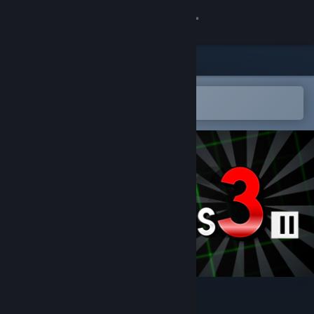
Kirjaudu sisään
Kauppa
Yhteisö
Avaa Steam-mobiilisovelluksessa
Helppo ostaa tai lisätä toivelistalle
Tietoa
Tuki
Vaihda kieli
Hanki Steam-mobiilisovellus
Näytä työpöytäsivusto
You Have 10 Seconds 3