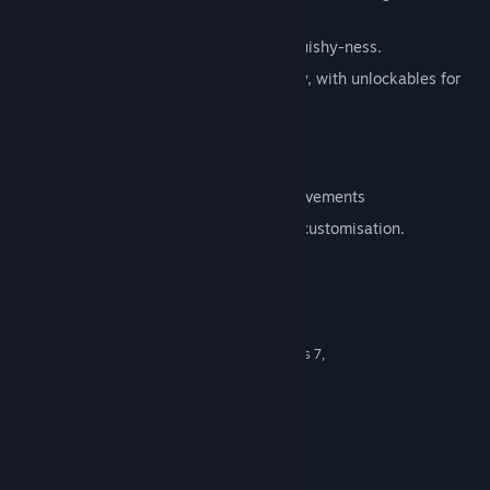
unlockable 8-bit version.
Improved gameplay feel and player squishy-ness.
Rewards are given for skilled gameplay, with unlockables for
completing worlds without dying.
Lots of secrets and hidden content
60fps.
In-game achievements and Steam Achivements
Player colour customisation and timer customisation.
Järjestelmävaatimukset
VÄHINTÄÄN:
Windows XP, Windows 7,
KÄYTTÖJÄRJESTELMÄ *:
Windows 8, Windows 10
1.5 Ghz
SUORITIN:
2 MB RAM
MUISTI:
128MB
GRAFIIKKA:
1 GB kiintolevytilaa
TALLENNUS: