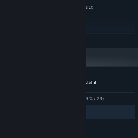
SUOSITUS:
Windows 7, Windows 10
KÄYTTÖJÄRJESTELMÄ *:
2 Ghz+
SUORITIN:
3 MB RAM
MUISTI:
256MB
GRAFIIKKA:
1 GB kiintolevytilaa
TALLENNUS:
LUE LISÄÄ
1.1.24 alkaen Steam-asiakasohjelma tukee vain Windows 10:tä ja
*
uudempia versioita.
Sovelluksen You Have 10 Seconds 3 arvostelut
Tietoa käyttäjäarvosteluista
Asetukset
YHTEENSÄ:
Enimmäkseen myönteinen
(79 % / 29)
Suodattimet
Omat kielet
© Valve Corporation. Kaikki oikeudet pidätetään.