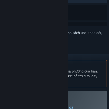
Đăng nhập
để thêm sản phẩm này vào danh sách ước, theo dõi,
hoặc đánh dấu nó thành "đã phớt lờ"
Không hỗ trợ ngôn ngữ Tiếng Việt
Sản phẩm này không hỗ trợ ngôn ngữ địa phương của bạn.
Vui lòng xem lại danh sách ngôn ngữ được hỗ trợ dưới đây
trước khi mua.
Mua 1001stHyperTower
ƯU ĐÃI ĐẶC BIỆT! Kết thúc vào 10 Tháng 08