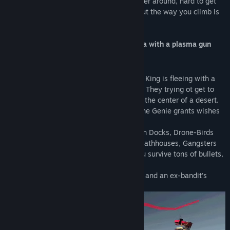
completely destructible. It’s easy to wander around, hard to get
lost. The only right direction is upward. But the way you climb is
up to you.
Sci-fi + Arabian setting = Prince of Persia with a plasma gun
STORY
The Last Kingdom faced a revolution. The King is fleeing with a
band of outlaws and you are one of them! They trying ot get to
the top of the old Hyper Tower, located in the center of a desert.
The rumors is the are Cyber Genie in it. The Genie grants wishes
and can even bring one back to power.
They have to climb through Flying Caravan Docks, Drone-Birds
Nests, The Carbon Bazaar, Opium Dens, Bathhouses, Gangsters
Aero-Garages to reach The Spire. Will you survive tons of bullets,
explosions and betrayals?
Finally, it's a story about jet powered feet and an ex-bandit's
revenge.