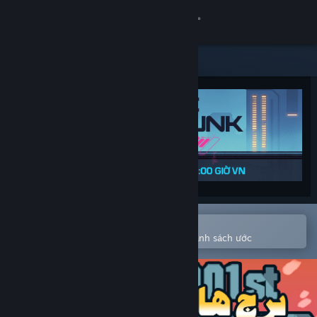
Đăng nhập
Cửa hàng
Cộng đồng
Thông tin
Hỗ trợ
Thay đổi ngôn ngữ
Mở bằng ứng dụng Steam di động
Để dễ dàng mua hoặc thêm vào danh sách ước
Cài ứng dụng Steam di động
Xem web cho desktop