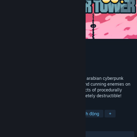
1001st Hyper Tower
Nhà phát triển
Toster12D3
Nhà phát hành
A Game From Low Polystan
Phát hành
7 Thg11, 2019
1001st Hyper Tower is a rogue-lite FPS in arabian cyberpunk
world. Face very fast vertical gameplay and cunning enemies on
your way to the top! Climb different districts of procedurally
generated tower. Every structure is completely destructible!
THEO NHÃN
Hành động roguelike
Indie
Hành động
+
ĐÁNH GIÁ
TRƯỚC NAY:
Tích cực
(86% trên 37)