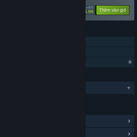
$11.99
-50%
Thêm vào giỏ
$5.99
TÍNH NĂNG
Chơi đơn
Chia sẻ gia đình
Tính năng hồ sơ bị giới hạn
NGÔN NGỮ
Hỗ trợ 1 ngôn ngữ
LIÊN KẾT & THÔNG TIN
Xem thành tựu Steam
(15)
Hiển thị trung tâm cộng đồng