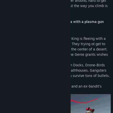
completely destructible. It’s easy to wander around, hard to get
lost. The only right direction is upward. But the way you climb is
up to you.
Sci-fi + Arabian setting = Prince of Persia with a plasma gun
STORY
The Last Kingdom faced a revolution. The King is fleeing with a
band of outlaws and you are one of them! They trying ot get to
the top of the old Hyper Tower, located in the center of a desert.
The rumors is the are Cyber Genie in it. The Genie grants wishes
and can even bring one back to power.
They have to climb through Flying Caravan Docks, Drone-Birds
Nests, The Carbon Bazaar, Opium Dens, Bathhouses, Gangsters
Aero-Garages to reach The Spire. Will you survive tons of bullets,
explosions and betrayals?
Finally, it's a story about jet powered feet and an ex-bandit's
revenge.