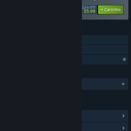
$11.99
-50%
+ Carrinho
$5.99
RECURSOS
Um jogador
Compartilhamento em família
Recursos de perfil limitados
IDIOMAS
1 idiomas disponíveis
LINKS E INFORMAÇÕES
Ver Conquistas Steam
(15)
Ver Central da Comunidade