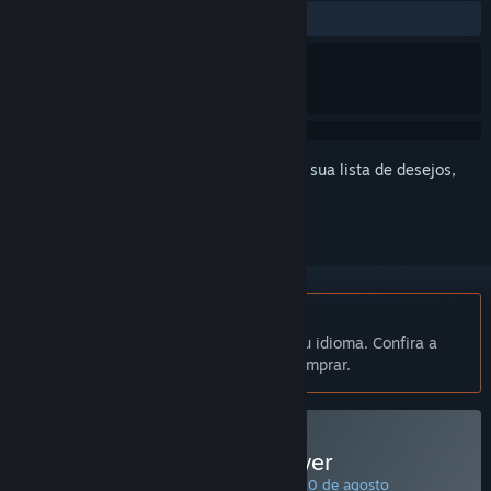
DESDE O INÍCIO:
Positivas
(86% de 37)
Inicie a sessão
para adicionar este item à sua lista de desejos,
segui-lo ou ignorá-lo
Indisponível em Português (Brasil)
Este produto não está disponível no seu idioma. Confira a
lista de idiomas oferecidos antes de comprar.
Comprar 1001stHyperTower
PROMOÇÃO ESPECIAL! Oferta válida até 10 de agosto