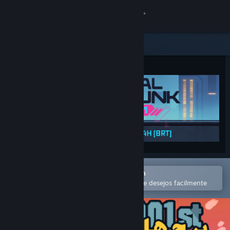
Iniciar sessão
Loja
Comunidade
Sobre
Suporte
Alterar idioma
Abra no aplicativo móvel do Steam
Baixe o aplicativo móvel do Steam
para comprar ou adicionar à lista de desejos facilmente
Ver versão para computadores