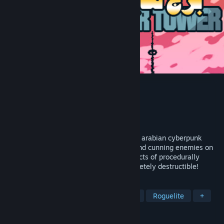
1001st Hyper Tower
Desenvolvedor
Toster12D3
Distribuidora
A Game From Low Polystan
Lançado:
7/nov./2019
1001st Hyper Tower is a rogue-lite FPS in arabian cyberpunk
world. Face very fast vertical gameplay and cunning enemies on
your way to the top! Climb different districts of procedurally
generated tower. Every structure is completely destructible!
MARCADORES
Roguelike de Ação
Indie
Ação
Roguelite
+
ANÁLISES