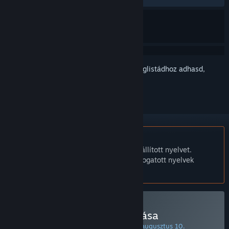
Jelentkezz be
, hogy ezt a tételt a kívánságlistádhoz adhasd,
követhesd vagy mellőzöttnek jelölhesd.
A Magyar nyelv nem támogatott.
Ez a termék nem támogatja a nálad beállított nyelvet.
Kérjük, vásárlás előtt tekintsd át a támogatott nyelvek
listáját.
1001stHyperTower vásárlása
KÜLÖNLEGES AJÁNLAT! Az ajánlat vége: augusztus 10.