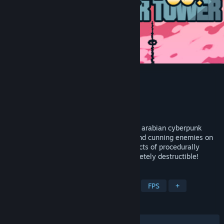
1001st Hyper Tower
Fejlesztő
Toster12D3
Kiadó
A Game From Low Polystan
Megjelent
2019. nov. 7.
1001st Hyper Tower is a rogue-lite FPS in arabian cyberpunk
world. Face very fast vertical gameplay and cunning enemies on
your way to the top! Climb different districts of procedurally
generated tower. Every structure is completely destructible!
CÍMKÉK
Akció-Roguelike
Indie
Akció
FPS
+
ÉRTÉKELÉSEK
MINDEN IDŐK:
Pozitív
(86% / 37)