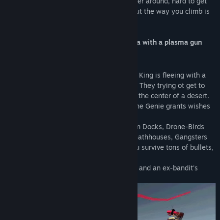
completely destructible. It’s easy to wander around, hard to get
lost. The only right direction is upward. But the way you climb is
up to you.
Sci-fi + Arabian setting = Prince of Persia with a plasma gun
STORY
The Last Kingdom faced a revolution. The King is fleeing with a
band of outlaws and you are one of them! They trying ot get to
the top of the old Hyper Tower, located in the center of a desert.
The rumors is the are Cyber Genie in it. The Genie grants wishes
and can even bring one back to power.
They have to climb through Flying Caravan Docks, Drone-Birds
Nests, The Carbon Bazaar, Opium Dens, Bathhouses, Gangsters
Aero-Garages to reach The Spire. Will you survive tons of bullets,
explosions and betrayals?
Finally, it's a story about jet powered feet and an ex-bandit's
revenge.