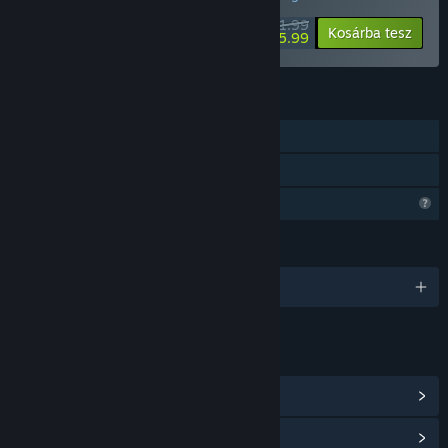
$11.99
-50%
Kosárba tesz
$5.99
JELLEMZŐK
Egyjátékos
Családi Megosztás
Korlátozott profilfunkciók
NYELVEK
1 támogatott nyelv
HIVATKOZÁSOK ÉS INFÓ
Steam Teljesítmények megnézése
(15)
Közösségközpont megnézése