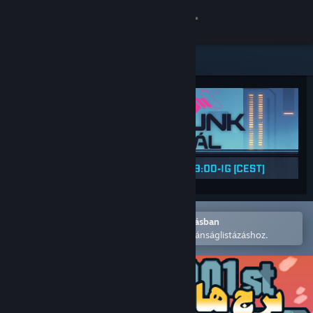
Bejelentkezés
Áruház
Közösség
Névjegy
Támogatás
Nyelvváltás
Megnyitás a Steam mobilalkalmazásban
A könnyű megvásárláshoz vagy kívánságlistázáshoz.
A Steam mobilalkalmazás beszerzése
Asztali weboldalra váltás