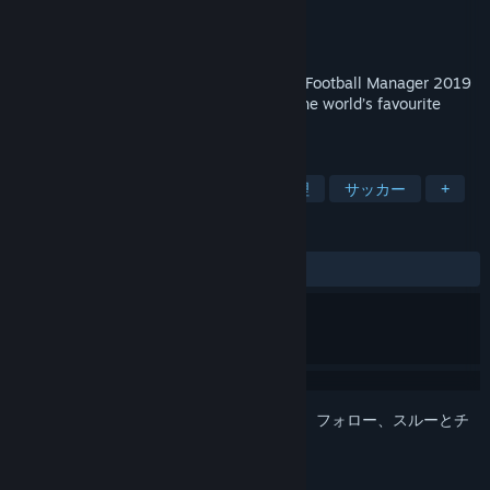
開発元
Sports Interactive
パブリッシャー
SEGA
リリース日
2018年11月2日
Handle only the managerial essentials in Football Manager 2019
Touch, the slick and nimble alternate to the world’s favourite
football management simulation.
タグ
スポーツ
シミュレーション
管理
サッカー
+
レビュー
全期間：
非常に好評
(406件中82%)
このアイテムをウィッシュリストへの追加、フォロー、スルーとチ
ェックするには、
サインイン
してください。