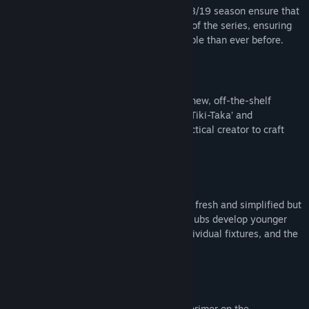
Upgrades and enhancements for the 2018/19 season ensure that
FM19 Touch is the most polished release of the series, ensuring
your rise to top is as efficient and enjoyable than ever before.
TACTICAL STYLES
Take a ready-made path to success with new, off-the-shelf
tactical pre-sets including ‘Gegenpress’, ‘Tiki-Taka’ and
‘Catenaccio’. You can also use the new tactical creator to craft
something completely unique to you.
TRAINING REVAMP
The revamped training module is not only fresh and simplified but
is also a realistic representation of how clubs develop younger
players and prepare the first-team for individual fixtures, and the
season ahead.
NEW MANAGER INDUCTIONS
Kick start your managerial career with a primer on the