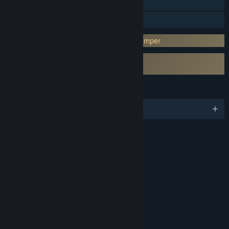
Steamランキング
ファミリーシェアリング
サードパーティーのDRM: Denuvo Anti-tamper
サードパーティーEULAへの同意が必要
Football Manager 2019 Touch EULA
言語
18対応言語
評価
年齢別レーティング：ESRB