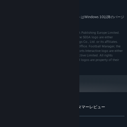
Mobility Radeon HD 3650 – 256MB VRAM
7 GB の空き容量
ストレージ:
2024年1月1日（PT）以降、SteamクライアントはWindows 10以降のバージ
*
ョンのみをサポートします。
© Sports Interactive Limited 2018. Published by SEGA Publishing Europe Limited.
Developed by Sports Interactive Limited. SEGA and the SEGA logo are either
registered trademarks or trademarks of SEGA Holdings Co., Ltd. or its affiliates.
SEGA is registered in the U.S. Patent and Trademark Office. Football Manager, the
Football Manager logo, Sports Interactive and the Sports Interactive logo are either
registered trademarks or trademarks of Sports Interactive Limited. All rights
reserved. All other company names, brand names and logos are property of their
respective owners.
『Football Manager 2019 Touch』のカスタマーレビュー
ユーザーレビューについて
個人設定
全期間：
非常に好評
(406件中82%)