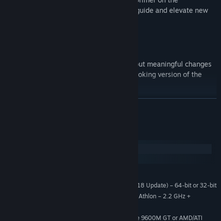
management fundamentals, designed to guide and elevate new
managers towards success.
REFRESHED USER INTERFACE
A fresh lick of paint and a host of small, but meaningful changes
ensure that FM19 Touch is the the best-looking version of the
game ever made.
続きを読む
WILLKOMMEN BUNDESLIGA
The top two divisions of German football make their debut in
システム要件
Football Manager 2019 Touch, which means that both the
Bundesliga and Bundesliga 2 feature official club badges, kits
Windows
and player faces as well as their respective trophies.
macOS
最低:
In total, there are 26 fully-licensed league competitions from 11
Windows 7 (SP1), 8/8.1, 10 (1803/April 2018 Update) – 64-bit or 32-bit
OS *:
countries as well as a host of individual club licences from some
Intel Pentium 4, Intel Core or AMD Athlon – 2.2 GHz +
プロセッサー:
of the world’s biggest leagues
2 GB RAM
メモリー:
Intel GMA X4500, NVIDIA GeForce 9600M GT or AMD/ATI
グラフィック: