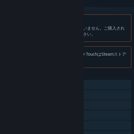
日本語 はサポートされていません
この製品はあなたの言語をサポートしていません。ご購入され
る前に、対応言語のリストをご確認ください。
お知らせ:
注意：Football Manager 2019 TouchはSteamストア
で利用できなくなりました。
機能
シングルプレイヤー
マルチプレイヤー
Steam実績
Steamワークショップ
Steamクラウド