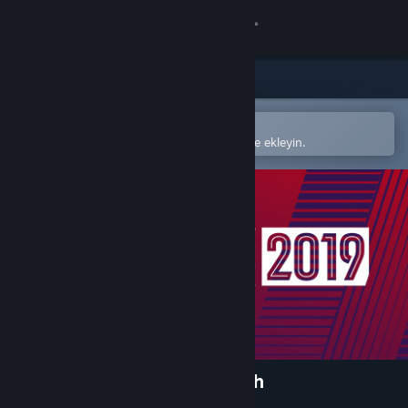
Giriş yap
Mağaza
Topluluk
Steam mobil uygulamasında aç
Kolayca satın alın veya istek listenize ekleyin.
Hakkında
Destek
Dili değiştir
Steam mobil uygulamasını yükle
Masaüstü internet sitesini görüntüle
Football Manager 2019 Touch