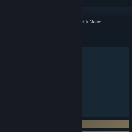
Bildiri:
Football Manager 2019 Touch artık Steam
mağazasında mevcut değil.
ÖZELLIKLER
Tek Oyunculu
Çok Oyunculu
Steam Başarımları
Steam Atölyesi
Steam Cloud
Steam Sıralama Listeleri
Aile Paylaşımı
3. parti DRM: Denuvo Anti-tamper