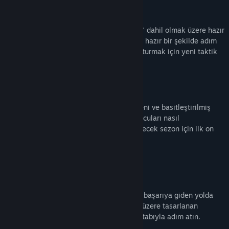
TAKTİKSEL TARZLAR
"Gegenpress", "Tiki-Taka" ve "Catenaccio" dahil olmak üzere hazır
taktiksel ön ayarlarla başarıya giden yola hazır bir şekilde adım
atın. Aynı zamanda, size özel bir şey oluşturmak için yeni taktik
yaratıcıyı kullanabilirsiniz.
YENİLENEN ANTRENMAN
Yenilenen antrenman modülü, yalnızca yeni ve basitleştirilmiş
değil, aynı zamanda kulüplerin genç oyuncuları nasıl
yetiştirdiğine ve ayrı ayrı fikstürler ve gelecek sezon için ilk on
biri nasıl hazırladıklarına dair gerçekçi bir
temsil niteliğindedir.
GÖREVE YENİ BAŞLAYAN MENAJER
Menajerlik kariyerinize, yeni menajerlere başarıya giden yolda
kılavuzluk edip yükselmelerini sağlamak üzere tasarlanan
menajerlik temellerinin yer aldığı bir el kitabıyla adım atın.