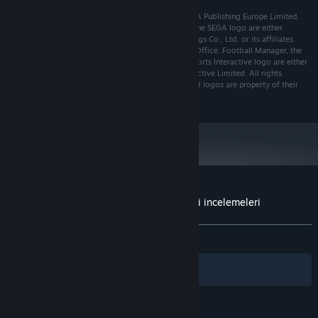
© Sports Interactive Limited 2018. Published by SEGA Publishing Europe Limited.
Developed by Sports Interactive Limited. SEGA and the SEGA logo are either
registered trademarks or trademarks of SEGA Holdings Co., Ltd. or its affiliates.
SEGA is registered in the U.S. Patent and Trademark Office. Football Manager, the
Football Manager logo, Sports Interactive and the Sports Interactive logo are either
registered trademarks or trademarks of Sports Interactive Limited. All rights
reserved. All other company names, brand names and logos are property of their
respective owners.
Football Manager 2019 Touch için müşteri incelemeleri
Kullanıcı incelemeleri hakkında
Tercihleriniz
TÜM ZAMANLAR:
Çok Olumlu
(%82/406)
Filtreler
Dilleriniz