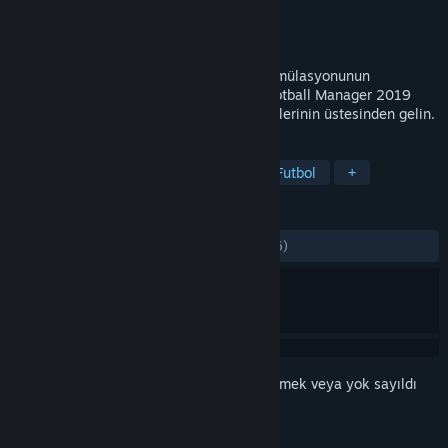
Geliştirici
Sports Interactive
Yayıncı
SEGA
Yayınlandı:
2 Kas 2018
Dünyanın en sevilen futbol menajerliği simülasyonunun
muhteşem ve çevik bir alternatifi olan Football Manager 2019
Touch ile yalnızca temel menajerlik görevlerinin üstesinden gelin.
ETIKETLER
Spor
Simülasyon
Yönetim
Futbol
+
İNCELEMELER
TÜM ZAMANLAR:
Çok Olumlu
(%82/406)
Bu öğeyi istek listenize eklemek, takip etmek veya yok sayıldı
olarak işaretlemek için
giriş yapın