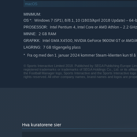
macOS
MINIMUM:
Windows 7 (SP1), 8/8.1, 10 (1803/April 2018 Update) – 64-bi
OS *:
Intel Pentium 4, Intel Core or AMD Athlon – 2.2 GHz
PROSESSOR:
2 GB RAM
MINNE:
Intel GMA X4500, NVIDIA GeForce 9600M GT or AMD/
GRAFIKK:
7 GB tilgjengelig plass
LAGRING:
Fra og med den 1. januar 2024 kommer Steam-klienten kun til å 
*
© Sports Interactive Limited 2018. Published by SEGA Publishing Europe Lim
registered trademarks or trademarks of SEGA Holdings Co., Ltd. or its affili
the Football Manager logo, Sports Interactive and the Sports Interactive logo 
rights reserved. All other company names, brand names and logos are proper
Hva kuratorene sier