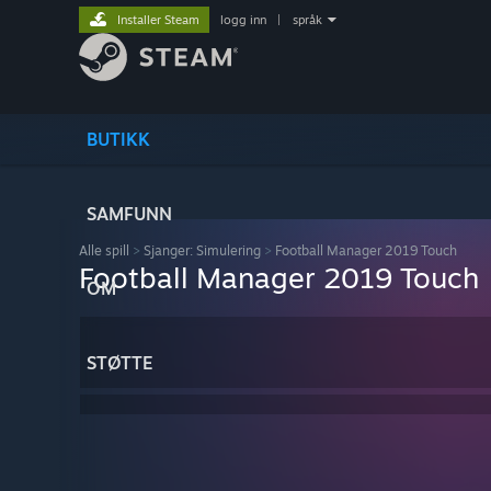
Installer Steam
logg inn
|
språk
BUTIKK
SAMFUNN
Alle spill
>
Sjanger: Simulering
>
Football Manager 2019 Touch
Football Manager 2019 Touch
OM
STØTTE