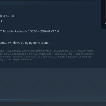
t or 32-bit
 +
ATI Mobility Radeon HD 3650 – 256MB VRAM
støtte Windows 10 og nyere versjoner.
ited. Developed by Sports Interactive Limited. SEGA and the SEGA logo are either
ates. SEGA is registered in the U.S. Patent and Trademark Office. Football Manager,
are either registered trademarks or trademarks of Sports Interactive Limited. All
ty of their respective owners.