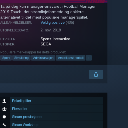
Ta på deg kun manager-ansvaret i Football Manager
2019 Touch, det strømlinjeformede og enklere
alternativet til det mest populære managerspillet.
Veldig positive
(406)
ALLE ANMELDELSER:
2. nov. 2018
UTGIVELSESDATO:
Sports Interactive
UTVIKLER:
SEGA
UTGIVER:
Populære merkelapper for dette produktet:
Sport
Simulering
Administrasjon
Amerikansk fotball
+
Enkeltspiller
Flerspiller
Steam-prestasjoner
Steam Workshop