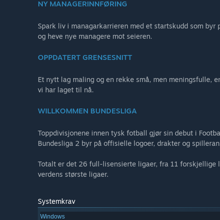
NY MANAGERINNFØRING
Spark liv i managarkarrieren med et startskudd som byr p
og heve nye managere mot seieren.
OPPDATERT GRENSESNITT
Et nytt lag maling og en rekke små, men meningsfulle, en
vi har laget til nå.
WILLKOMMEN BUNDESLIGA
Toppdivisjonene innen tysk fotball gjør sin debut i Foo
Bundesliga 2 byr på offisielle logoer, drakter og spillera
Totalt er det 26 full-lisensierte ligaer, fra 11 forskjelli
verdens største ligaer.
Systemkrav
Windows