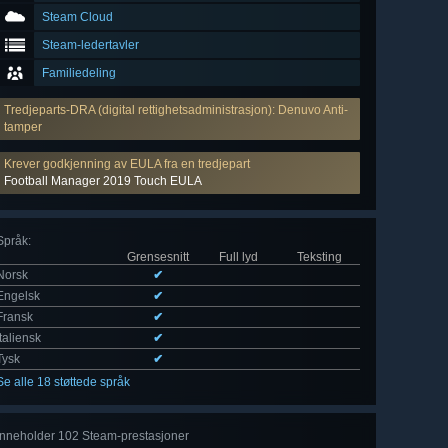
Steam Cloud
Steam-ledertavler
Familiedeling
Tredjeparts-DRA (digital rettighetsadministrasjon): Denuvo Anti-
tamper
Krever godkjenning av EULA fra en tredjepart
Football Manager 2019 Touch EULA
Språk
:
Grensesnitt
Full lyd
Teksting
Norsk
✔
Engelsk
✔
Fransk
✔
Italiensk
✔
Tysk
✔
Se alle 18 støttede språk
Inneholder 102 Steam-prestasjoner
Se