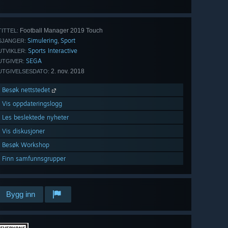
alle 102
Football Manager 2019 Touch
TITTEL:
Simulering
Sport
,
SJANGER:
Sports Interactive
UTVIKLER:
SEGA
UTGIVER:
2. nov. 2018
UTGIVELSESDATO:
Besøk nettstedet
Vis oppdateringslogg
Les beslektede nyheter
Vis diskusjoner
Besøk Workshop
Finn samfunnsgrupper
Bygg inn