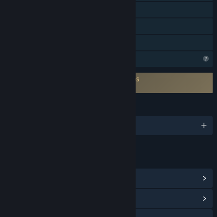
Detección de mov. en mando
Solo para RV
Préstamo familiar
Características del perfil limitadas
Es necesario aceptar un ALUF de terceros
Eleven Eleven EULA
IDIOMAS
1 idiomas disponibles
ENLACES E INFORMACIÓN
Ver logros de Steam
(12)
Ver centro de la comunidad