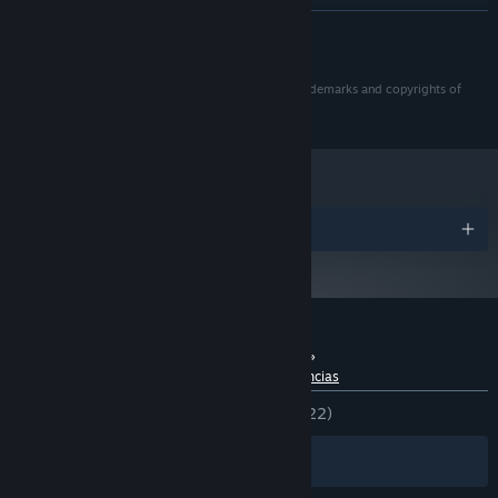
Versión 11
DIRECTX:
LEER MÁS
4 GB de espacio disponible
ALMACENAMIENTO:
© 2019 NBCUniversal International Networks US LLC.
Eleven Eleven and all related marks and logos are trademarks and copyrights of
NBCUniversal International Networks US LLC.
Premios
Reseñas de usuarios para «Eleven Eleven»
Acerca de las reseñas de usuarios
Tus preferencias
DESDE EL PRINCIPIO:
Positivas
(86 % de 22)
Filtros
Tus idiomas