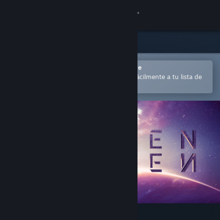
Iniciar sesión
Tienda
Comunidad
Abrir en la aplicación Steam Mobile
para comprar o añadir contenido fácilmente a tu lista de
deseados
Acerca de
Soporte
Cambiar idioma
Descargar Steam Mobile
Ver versión clásica
Eleven Eleven