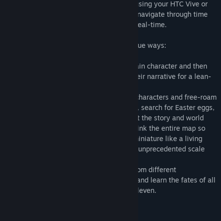
Their stories unfold simultaneously, and using your HTC Vive or
Oculus Touch controllers you manipulate navigate through time
and space as their narratives play out in real-time.
You can follow all the action in three unique ways:
- Story Mode allows you to attach to a main character and then
takes you on a guided journey through their narrative for a lean-
back experience
- Explore Mode lets you detach from the characters and free-roam
the environment to find new perspectives, search for Easter eggs,
and discover more clues and details about the story and world
- Goddess Mode lets you dynamically shrink the entire map so
you can watch all the action play out in miniature like a living
diorama and trek through the world at an unprecedented scale
Use these tools to watch all the stories from different
perspectives and unlock the grand finale and learn the fates of all
the interconnected characters in Eleven Eleven.
Descripción del contenido para adultos