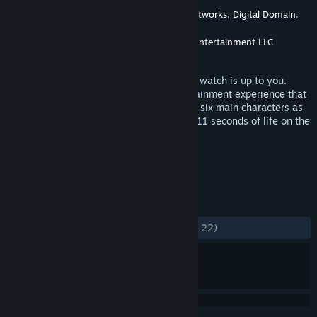
Desarrollador
NBCUniversal International Networks
,
Digital Domain
,
Iconic Engine
Editor
Universal Studios Interactive Entertainment LLC
Lanzado el
23 MAY 2019
Their fate has been decided, but how you watch is up to you.
Eleven Eleven is a groundbreaking entertainment experience that
puts you in the center of the story. Follow six main characters as
they count down the last 11 minutes and 11 seconds of life on the
island planet of Kairos Linea.
ETIQUETAS
Acción
Aventura
RV
+
RESEÑAS
DESDE EL PRINCIPIO:
Positivas
(86 % de 22)