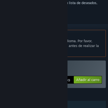
Inicia sesión
para añadir este artículo a tu lista de deseados,
seguirlo o marcarlo como ignorado.
No disponible en Español de España
Este artículo no está disponible en tu idioma. Por favor,
consulta la lista de idiomas disponibles antes de realizar la
compra.
Solo RV
Comprar «Eleven Eleven»
Añadir al carro
$19.99
CARACTERÍSTICAS
Un jugador