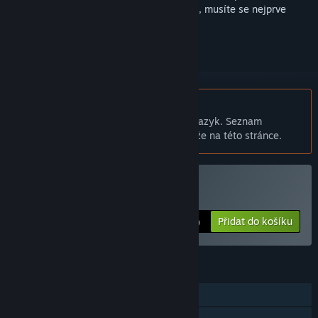
sledovat nebo ho zařadit mezi ignorované, musíte se nejprve
přihlásit
.
Čeština není podporována
Tento produkt nepodporuje Váš místní jazyk. Seznam
podporovaných jazyků je k dispozici níže na této stránce.
Pouze VR
Zakoupit Eleven Eleven
Přidat do košíku
$19.99
FUNKCE
Režim pro jednoho hráče