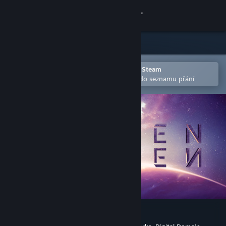
Přihlásit se
Obchod
Komunita
Otevřete v mobilní aplikaci služby Steam
Pro snazší zakoupení nebo přidání do seznamu přání
Informace
Podpora
Změnit jazyk
Mobilní aplikace služby Steam
Desktopová verze stránky
Eleven Eleven