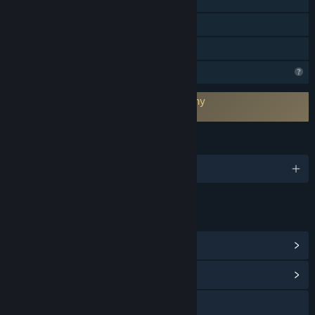
Podpora pohybových ovladačů
Pouze VR
Sdílení v rodině
Omezené komunitní funkce
Vyžaduje souhlas se smlouvou třetí strany
Eleven Eleven EULA
JAZYKY
Podporované jazyky: 1
ODKAZY A INFORMACE
Achievementy ve službě Steam
(12)
Zobrazit komunitní centrum
Navštívit oficiální stránku