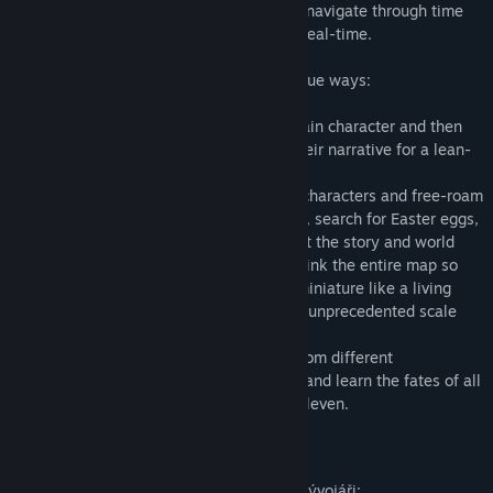
Oculus Touch controllers you manipulate navigate through time
and space as their narratives play out in real-time.
You can follow all the action in three unique ways:
- Story Mode allows you to attach to a main character and then
takes you on a guided journey through their narrative for a lean-
back experience
- Explore Mode lets you detach from the characters and free-roam
the environment to find new perspectives, search for Easter eggs,
and discover more clues and details about the story and world
- Goddess Mode lets you dynamically shrink the entire map so
you can watch all the action play out in miniature like a living
diorama and trek through the world at an unprecedented scale
Use these tools to watch all the stories from different
perspectives and unlock the grand finale and learn the fates of all
the interconnected characters in Eleven Eleven.
Popis obsahu pro dospělé
Jak obsah tohoto produktu popisují jeho vývojáři: