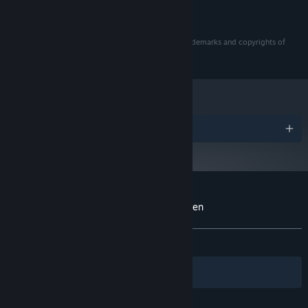
ZJISTIT VÍCE
4 GB volného místa
PEVNÝ DISK:
© 2019 NBCUniversal International Networks US LLC.
Eleven Eleven and all related marks and logos are trademarks and copyrights of
NBCUniversal International Networks US LLC.
Ocenění
Uživatelské recenze produktu Eleven Eleven
Informace o recenzích
Vaše předvolby
VŠECHNY:
Kladné
(86 % z 22)
Filtry
Vaše jazyky