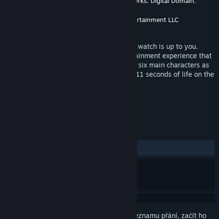
Vývojář
NBCUniversal International Networks
,
Digital Domain
,
Iconic Engine
Vydavatel
Universal Studios Interactive Entertainment LLC
Vydání
23. kvě. 2019
Their fate has been decided, but how you watch is up to you.
Eleven Eleven is a groundbreaking entertainment experience that
puts you in the center of the story. Follow six main characters as
they count down the last 11 minutes and 11 seconds of life on the
island planet of Kairos Linea.
ZNAČKY
Akční
Dobrodružné
VR
+
RECENZE
VŠECHNY:
Kladné
(86 % z 22)
Abyste si mohli tento produkt přidat do seznamu přání, začít ho