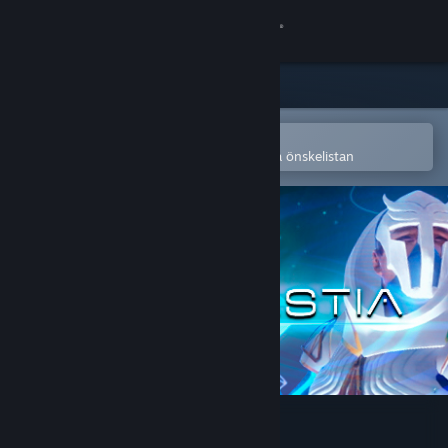
Logga in
Butik
Gemenskap
Öppna i Steams mobilapp
för att enkelt köpa eller lägga till på önskelistan
Om
Support
Byt språk
Skaffa Steams mobilapp
Se skrivbordswebbplats
Spellcastia