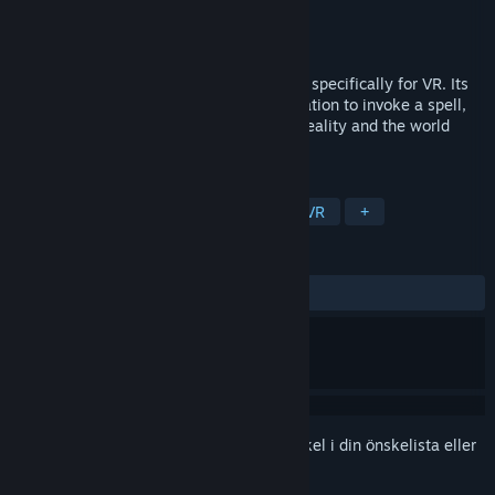
Utvecklare
Node Viar
Utgivare
Node Viar
Lansering
12 feb, 2019
Spellcastia is a magical shooter designed specifically for VR. Its
main feature is the use of active gesticulation to invoke a spell,
so you get a deeper dive into the virtual reality and the world
where magic rules.
TAGGAR
Action
Indie
Early Access
VR
+
RECENSIONER
Inga användarrecensioner
Registrera dig
för att lägga till denna artikel i din önskelista eller
ignorera den.