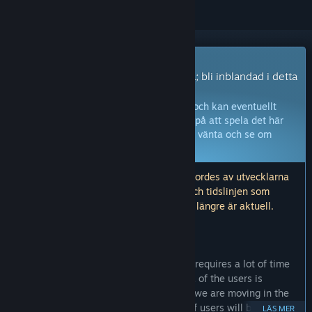
Early Access-spel
Få omedelbar tillgång och börja spela; bli inblandad i detta
spel medan det utvecklas.
Obs:
Spel i Early Access är inte färdiga och kan eventuellt
ändras ytterligare. Om du inte är sugen på att spela det här
spelet i dess nuvarande tillstånd, bör du vänta och se om
spelet utvecklas vidare.
Läs mer
.
Obs! Den senaste uppdateringen som gjordes av utvecklarna
var för över 7 år sedan. Informationen och tidslinjen som
beskrivs av utvecklarna här kanske inte längre är aktuell.
VAD UTVECKLARNA HAR ATT SÄGA:
Varför Early Access?
“We have planned a huge project which requires a lot of time
and effort. At this moment the feedback of the users is
important for us to understand whether we are moving in the
right direction. We need to understand if users will be able to
LÄS MER