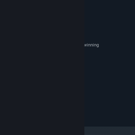
Features:
-Many colorful effects
-Unique game world
-Dynamic fights
-Good soundtrack
-Ability to invent your own strategies for winning
-VR for greater immersion
Systemkrav
MINIMUM:
Windows 10
OS:
Intel® Core™ i5-6500
PROCESSOR:
8 GB RAM
MINNE:
GTX 970
GRAFIK:
4 GB ledigt utrymme
LAGRING:
SteamVR. Standing or Room Scale
VR-STÖD: