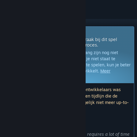
Vroegtijdige toegang
Krijg direct toegang om te spelen en raak bij dit spel
betrokken tijdens het ontwikkelingsproces.
Opmerking:
Spellen in vroegtijdige toegang zijn nog niet
voltooid en kunnen nog veranderen. Als je niet staat te
springen om dit spel in de huidige staat te spelen, kun je beter
afwachten hoe het spel zich verder ontwikkelt.
Meer
informatie
Opmerking: De laatste update door de ontwikkelaars was
meer dan 7 jaar geleden. De informatie en tijdlijn die de
ontwikkelaars hier beschrijven, zijn mogelijk niet meer up-to-
date.
WAT DE ONTWIKKELAARS ZEGGEN:
Waarom vroegtijdige toegang?
'We have planned a huge project which requires a lot of time