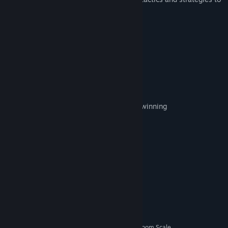
defeat monsters.
Features:
-Many colorful effects
-Unique game world
-Dynamic fights
-Good soundtrack
-Ability to invent your own strategies for winning
-VR for greater immersion
Systeemeisen
MINIMUM:
Windows 10
BESTURINGSSYSTEEM:
Intel® Core™ i5-6500
PROCESSOR:
8 GB RAM
GEHEUGEN:
GTX 970
GRAFISCHE KAART:
4 GB beschikbare ruimte
OPSLAGRUIMTE:
SteamVR. Standing or Room Scale
VR-ONDERSTEUNING: