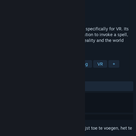
Ontwikkelaar
Node Viar
Uitgever
Node Viar
Uitgebracht
12 feb 2019
Spellcastia is a magical shooter designed specifically for VR. Its
main feature is the use of active gesticulation to invoke a spell,
so you get a deeper dive into the virtual reality and the world
where magic rules.
TAGS
Actie
Indie
Vroegtijdige toegang
VR
+
RECENSIES
Geen gebruikersrecensies
Meld je aan
om dit artikel aan je verlanglijst toe te voegen, het te
volgen of te negeren