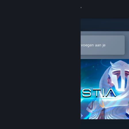
Inloggen
Winkel
Community
In de mobiele Steam-app openen
Om gemakkelijk te kopen of toe te voegen aan je
verlanglijst
Over
Ondersteuning
Taal wijzigen
Download de mobiele Steam-app
Desktopwebsite weergeven
Spellcastia