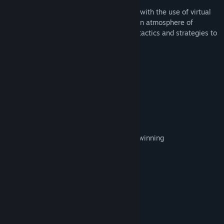
Spellcastia is a unique in its kind shooter with the use of virtual
reality technology that immerses you in an atmosphere of
fantasy. Actively gesticulate, invent new tactics and strategies to
defeat monsters.
Features:
-Many colorful effects
-Unique game world
-Dynamic fights
-Good soundtrack
-Ability to invent your own strategies for winning
-VR for greater immersion
Requisitos de sistema
MÍNIMOS:
Windows 10
SO:
Intel® Core™ i5-6500
PROCESSADOR:
8 GB de RAM