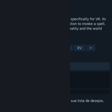
Desenvolvedor
Node Viar
Distribuidora
Node Viar
Lançado:
12/fev./2019
Spellcastia is a magical shooter designed specifically for VR. Its
main feature is the use of active gesticulation to invoke a spell,
so you get a deeper dive into the virtual reality and the world
where magic rules.
MARCADORES
Ação
Indie
Acesso Antecipado
RV
+
ANÁLISES
Nenhuma análise de usuário
Inicie a sessão
para adicionar este item à sua lista de desejos,
segui-lo ou ignorá-lo