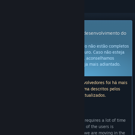
Jogo com acesso antecipado
Comece a jogar agora e participe do desenvolvimento do
jogo.
Observação:
jogos em acesso antecipado não estão completos
e podem ou não sofrer alterações no futuro. Caso não esteja
com vontade de jogá-lo no estado atual, aconselhamos
esperar até que o desenvolvimento esteja mais adiantado.
Saiba mais
Aviso: a última atualização pelos desenvolvedores foi há mais
de 7 anos. As informações e o cronograma descritos pelos
desenvolvedores aqui podem estar desatualizados.
O QUE OS DESENVOLVEDORES TÊM A DIZER:
Por que acesso antecipado?
"We have planned a huge project which requires a lot of time
and effort. At this moment the feedback of the users is
important for us to understand whether we are moving in the