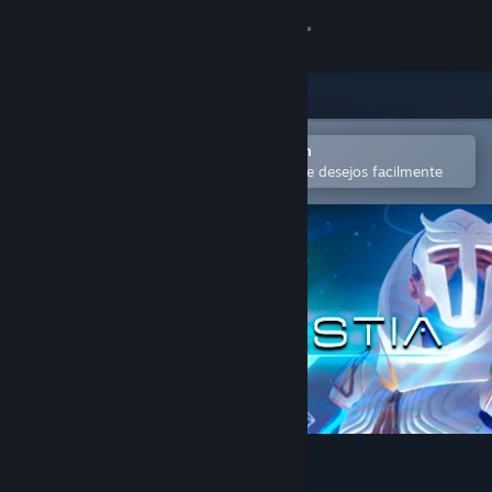
Iniciar sessão
Loja
Comunidade
Abra no aplicativo móvel do Steam
para comprar ou adicionar à lista de desejos facilmente
Sobre
Suporte
Alterar idioma
Baixe o aplicativo móvel do Steam
Ver versão para computadores
Spellcastia