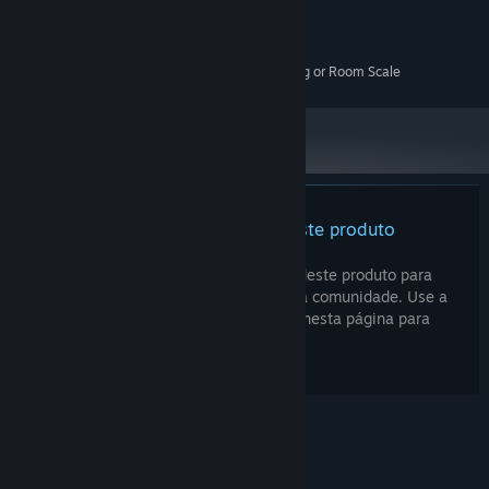
MEMÓRIA:
GTX 970
PLACA DE VÍDEO:
4 GB de espaço disponível
ARMAZENAMENTO:
SteamVR. Standing or Room Scale
COMPATIBILIDADE COM RV:
Ainda não há análises deste produto
Você pode escrever a sua análise deste produto para
compartilhar a sua experiência com a comunidade. Use a
área acima dos botões de compra nesta página para
escrevê-la.
© Valve Corporation. Todos os direitos reservados.
Todas as marcas registradas são propriedade dos
seus respectivos donos nos EUA e em outros países.