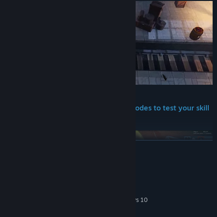
Brawl, Bash, or Ball – Multiple game modes to test your skill
and crush your rivals.
ĐỌC THÊM
Yêu cầu hệ thống
TỐI THIỂU:
64-bit Windows 7, Windows 8.1, Windows 10
HĐH *:
Intel Core i5-4430 / AMD FX-6300
BỘ XỬ LÝ: