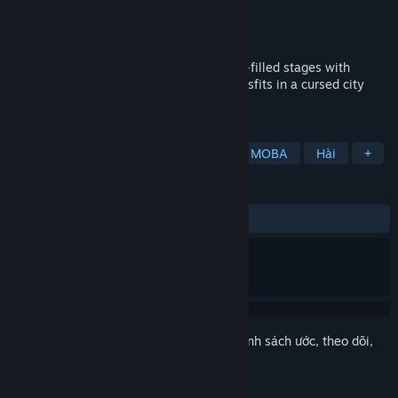
Nhà phát triển
Ategig
Nhà phát hành
Ategig
Phát hành
19 Thg05, 2020
A gothic arena brawler combining hazard-filled stages with
MOBA-style abilities. Battle as unique misfits in a cursed city
teetering on the edge of ruin.
THEO NHÃN
Truy cập sớm
Chơi nhiều người
MOBA
Hài
+
ĐÁNH GIÁ
TRƯỚC NAY:
Rất tích cực
(91% trên 182)
Đăng nhập
để thêm sản phẩm này vào danh sách ước, theo dõi,
hoặc đánh dấu nó thành "đã phớt lờ"