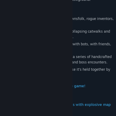
Key Features
Unique Brawlers
– A line-up of cursed townsfolk, rogue inventors,
and unlicensed exorcists.
Hazardous Arenas
– Exploding barrels, collapsing catwalks and
toxic sludge. The environment fights back.
Local & Online Multiplayer
– Brawl solo, with bots, with friends,
or randoms.
Single-Player Campaign
– Battle through a series of handcrafted
fights with unique modifiers, challenges, and boss encounters.
Dark Gothic Setting
– A city that looks like it’s held together by
rust, grime, and dark magic.
Brawlers - Unlock more by playing the game!
Dynamic 3D Arenas - Trick your friends with explosive map
mechanics!