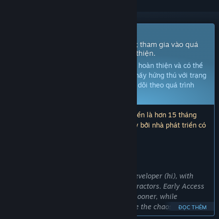
Trò chơi truy cập sớm
Truy cập và bắt đầu chơi ngay lập tức; tham gia vào quá
trình phát triển khi trò chơi dần hoàn thiện.
Chú ý:
Trò chơi trong Truy cập sớm chưa hoàn thiện và có thể
sẽ có sự thay đổi. Nếu bạn không cảm thấy hứng thú với trạng
thái hiện tại của trò chơi, hãy kiên nhẫn dõi theo quá trình
phát triển của trò chơi.
Tìm hiểu thêm
Lưu ý: Cập nhật lần cuối bởi nhà phát triển là hơn 15 tháng
trước. Thông tin và thời gian mô tả ở đây bởi nhà phát triển có
thể không còn đúng với hiện tại.
ĐIỀU NHÀ PHÁT TRIỂN MUỐN NÓI:
Tại sao Truy cập sớm?
“Brimstone Brawlers is made by one developer (hi), with
help from some incredibly patient contractors. Early Access
lets me get the game into your hands sooner, while
continuing to build out content, balance the chaos, and fix
ĐỌC THÊM
whatever’s currently on fire.