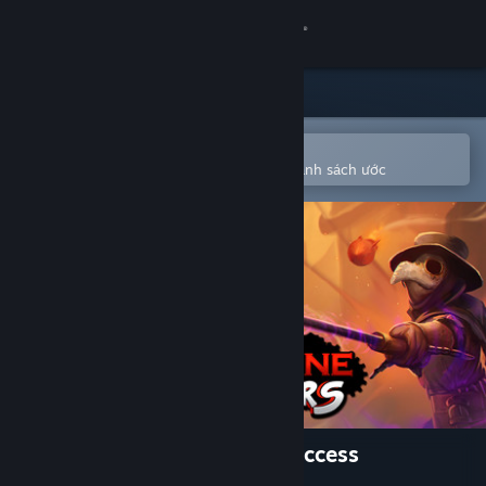
Đăng nhập
Cửa hàng
Cộng đồng
Mở bằng ứng dụng Steam di động
Để dễ dàng mua hoặc thêm vào danh sách ước
Thông tin
Hỗ trợ
Thay đổi ngôn ngữ
Cài ứng dụng Steam di động
Xem web cho desktop
Brimstone Brawlers - Early Access