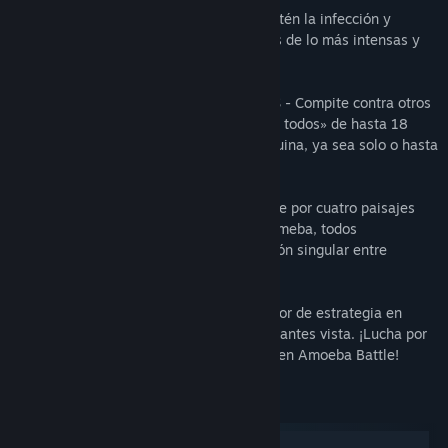
VUELTA AL MUNDO MICROSCÓPICO - Detén la infección y
destruye el foco a lo largo de 12 misiones de lo más intensas y
variadas, con cuatro niveles de dificultad.
18 JUGADORES, TODOS CONTRA TODOS - Compite contra otros
jugadores en nuestro modo «Todos contra todos» de hasta 18
jugadores o ponte a pelear contra la máquina, ya sea solo o hasta
con dos amigos.
ESTILO ARTÍSTICO PRECIOSO - Aventúrate por cuatro paisajes
exóticos y lucha con nueve especies de ameba, todos
renderizados al detalle gracias a una fusión singular entre
acuarela y píxeles.
Vive la experiencia de este juego innovador de estrategia en
tiempo real desde una perspectiva nunca antes vista. ¡Lucha por
hacerte con el control del caldo primitivo en Amoeba Battle!
Requisitos del sistema
Windows