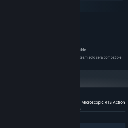
macOS
SteamOS + Linux
MÍNIMO:
Windows 7 SP1
SO *:
1GHz
PROCESADOR:
2 GB de RAM
MEMORIA:
Intel HD Graphics
GRÁFICOS:
500 MB de espacio disponible
ALMACENAMIENTO:
A partir del 1 de enero de 2024, el cliente de Steam solo será compatible
*
con Windows 10 y versiones posteriores.
Reseñas de usuarios para Amoeba Battle: Microscopic RTS Action
Sobre las reseñas de usuarios
Tus preferencias
SIEMPRE:
Positivas
(82 % de 34)