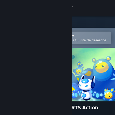
Iniciar sesión
Tienda
Comunidad
Abrir en la aplicación Steam Mobile
Para comprar o agregar fácilmente a tu lista de deseados
Acerca de
Soporte
Cambiar idioma
Obtener la aplicación de Steam Mobile
Ver versión clásica
Amoeba Battle: Microscopic RTS Action