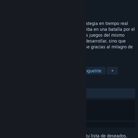
Desarrollador
Grab Games
Editor
Grab Games
Lanzado el
3 MAR 2020
Amoeba Battle es un nuevo juego de estrategia en tiempo real
donde controlarás diferentes tipos de ameba en una batalla por el
mundo microscópico. A diferencia de otros juegos del mismo
género, en este no habrá que construir y desarrollar, sino que
tendrás amebas nuevas que irán creándose gracias al milagro de
la fisión binaria!
ETIQUETAS
ETR
Campañas cooperativas
Roguelite
+
RESEÑAS
SIEMPRE:
Positivas
(82 % de 34)
Inicia sesión
para agregar este artículo a tu lista de deseados,