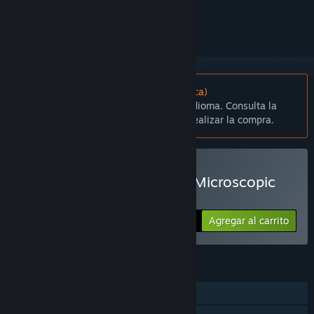
seguirlo o marcarlo como ignorado.
No disponible en Español (Latinoamérica)
Este artículo no está disponible en tu idioma. Consulta la
lista de idiomas disponibles antes de realizar la compra.
Comprar Amoeba Battle: Microscopic
RTS Action
Agregar al carrito
$14.99
CARACTERÍSTICAS
Un jugador