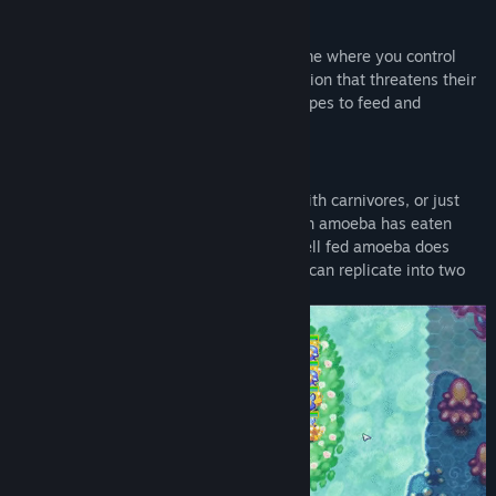
토론장 보기
게임 정보
커뮤니티 그룹 찾기
Amoeba Battle is a new breed of RTS game where you control
amoebas as they battle against the infection that threatens their
realm. Explore beautiful yet alien landscapes to feed and
제목:
Amoeba Battle: Microscopic RTS Action
strengthen your fledgling amoebas!
장르:
전략
출시일:
2020년 3월 3일
EXPLORE AND FEED:
Find algae for herbivores, go hunting with carnivores, or just
eat everything with omnivores! Once an amoeba has eaten
enough food, it becomes well fed. A well fed amoeba does
more damage, but more importantly, it can replicate into two
amoebas!