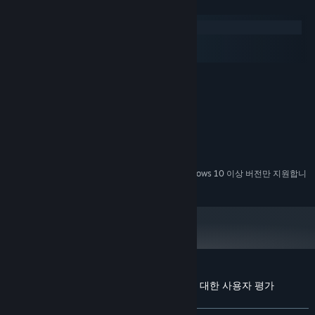
시스템 요구 사항
different amoeba combinations to field a diverse force that can
face any threat!
Windows
macOS
SteamOS + Linux
최소:
Windows 7 SP1
운영 체제 *:
1GHz
프로세서:
2 GB RAM
메모리:
Intel HD Graphics
그래픽:
500 MB 사용 가능 공간
저장 공간:
2024년 1월 1일부터 Steam 클라이언트는 Windows 10 이상 버전만 지원합니
*
다.
Experience an innovative real-time strategy game on a never-
before-seen scale and battle for primordial soup-remacy in
Amoeba Battle!
SINGLE-PLAYER STORY:
Stop the infection and take back the microscopic world! New to
Amoeba Battle: Microscopic RTS Action에 대한 사용자 평가
RTS? Or perhaps an RTS master? Choose from four difficulty
사용자 평가 정보
환경 설정
levels to tailor your experience.