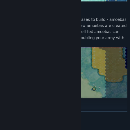
AMOEBAS DON'T NEED BASES:
Unlike other RTS games, there are no bases to build - amoebas
don't build houses or towns after all! New amoebas are created
through the miracle of binary fission; well fed amoebas can
replicate into two identical amoebas, doubling your army with
a click of the mouse!
MUTATION IS EVOLUTION:
더 보기
Multiplying amoebas won't always be enough. When the
competition gets tough, introduce mutations to evolve your
weaker amoebas into stronger species. Experiment with