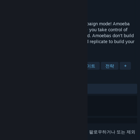
개발자
Grab Games
배급사
Grab Games
출시일
2020년 3월 3일
Update: Try our new co-op roguelike campaign mode! Amoeba
Battle is a real-time strategy game where you take control of
amoebas to conquer the microscopic world. Amoebas don't build
bases - your units must explore, feed, and replicate to build your
army!
태그
실시간 전략
협동 캠페인
로그라이트
전략
+
평가
전체:
긍정적
(82%/34)
로그인
하셔서 게임을 찜 목록에 추가하거나, 팔로우하거나 또는 제외
로 지정하세요.