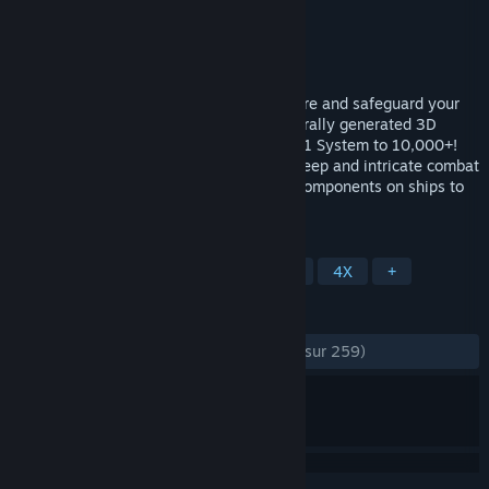
Développement
Blind Mind Studios
Édition
Blind Mind Studios
Sorti le
20 sept. 2010
Take command of a vast interstellar empire and safeguard your
species from total extinction in a procedurally generated 3D
galaxy (with the option to flatten it) from 1 System to 10,000+!
Prove your species' ingenuity through a deep and intricate combat
system where anything (from individual components on ships to
the stars themselves)...
TAGS
Stratégie
Indépendant
Espace
4X
+
ÉVALUATIONS
DEPUIS LE DÉBUT :
très positives
(86 % sur 259)