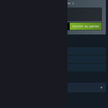
Comprend 2 article(s) :
Star Ruler
,
Star Ruler 2
Plus d'informations
Ajouter au panier
$24.99
FONCTIONNALITÉS
Solo
Multijoueur
Partage familial
LANGUES
1 langues prises en charge
LIENS ET INFORMATIONS