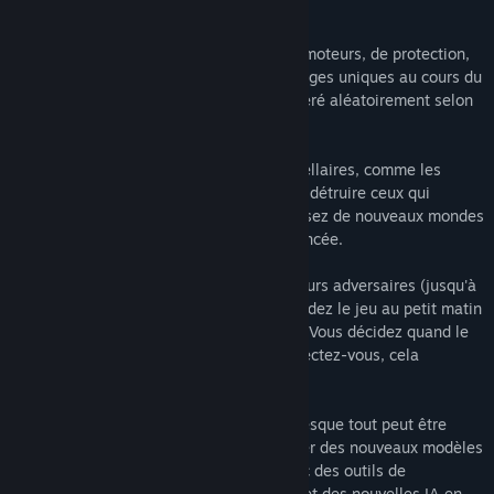
se soumettre à vous.
Trouvez des nouveaux types d'armes, de moteurs, de protection,
et plus encore, qui garderont leurs avantages uniques au cours du
jeu mais avec un écran de recherche généré aléatoirement selon
les options choisies.
Usez et abusez des phénomènes inter-stellaires, comme les
ceintures d'astéroïdes et les étoiles, pour détruire ceux qui
refusent de se soumettre. Créez et détruisez de nouveaux mondes
grâce à une recherche technologique avancée.
Testez votre stratégie contre un ou plusieurs adversaires (jusqu'à
10, en ligne ou en réseau LAN). Sauvegardez le jeu au petit matin
et reprenez votre partie à la nuit tombée. Vous décidez quand le
jeu est terminé. Connectez-vous, déconnectez-vous, cela
n'affecte en rien le jeu !
Vos armes, vos vaisseaux, vos règles : presque tout peut être
modifié sur Notepad ! Il est facile d'ajouter des nouveaux modèles
et des effets de particule dans le jeu avec des outils de
développeurs. Créez de nouvelles armes et des nouvelles IA en