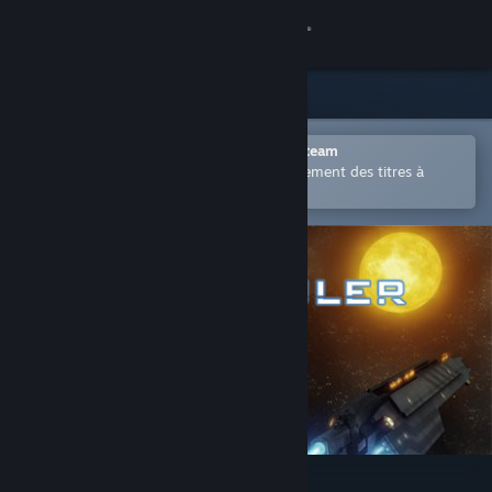
Se connecter
Magasin
Communauté
Ouvrir dans l'application mobile Steam
Permet d'acheter ou d'ajouter facilement des titres à
votre liste de souhaits.
À propos
Support
Changer la langue
Télécharger l'application mobile Steam
Voir version ordi. du site
Star Ruler