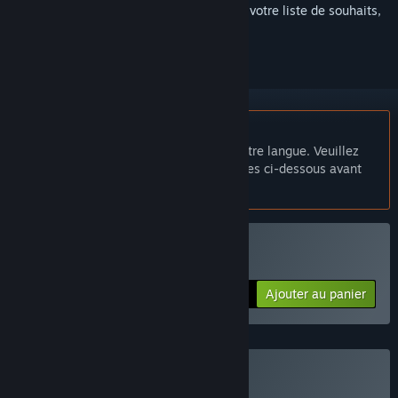
Connectez-vous
pour ajouter cet article à votre liste de souhaits,
le suivre ou l'ignorer
Français non disponible
Ce produit n'est pas disponible dans votre langue. Veuillez
consulter la liste des langues disponibles ci-dessous avant
de l'acheter.
Acheter Star Ruler
Ajouter au panier
$7.99
Acheter Star Ruler Bundle