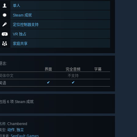
单人
Steam 成就
定位控制器支持
VR 独占
家庭共享
语言
:
界面
完全音频
字幕
简体中文
不支持
✔
✔
英语
包括 6 项 Steam 成就
查看
所有 6 项
Chambered
名称:
动作
独立
,
类型:
SegFault Games
开发者: