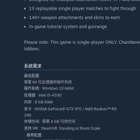
13 replayable single player matches to fight through
140+ weapon attachments and skins to earn
In-game tutorial system and gunrange
Please note: This game is single-player ONLY. Chambere
lobbies.
系统需求
最低配置:
需要 64 位处理器和操作系统
Windows 10 64bit
操作系统:
Intel i5-4590
处理器:
8 GB RAM
内存:
NVIDIA GeForce® GTX 970 / AMD Radeon™ R9
显卡:
290
需要 4 GB 可用空间
存储空间:
SteamVR. Standing or Room Scale
支持 VR:
推荐配置: