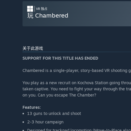
VR 独占
玩 Chambered
关于此游戏
SUPPORT FOR THIS TITLE HAS ENDED
Chambered is a single-player, story-based VR shooting
You play as a new recruit on Kochova Station going throug
taken captive. You need to fight your way through the tra
on you. Can you escape The Chamber?
Features:
13 guns to unlock and shoot
2-3 hour campaign
Designed for trackpad locomotion (Move-In-Place also