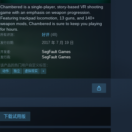
Chambered is a single-player, story-based VR shooting
game with an emphasis on weapon progression.
Featuring trackpad locomotion, 13 guns, and 140+
weapon mods, Chambered is sure to keep you playing
for hours.
好评
(48)
所有评测：
2017 年 7 月 19 日
发行日期:
SegFault Games
开发者:
SegFault Games
发行商:
该产品的热门用户自定义标签：
动作
独立
虚拟现实
+
下载试用版