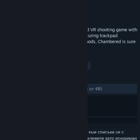
Разработчик
SegFault Games
Издател
SegFault Games
Издадена на
19 юли 2017
Chambered is a single-player, story-based VR shooting game with
an emphasis on weapon progression. Featuring trackpad
locomotion, 13 guns, and 140+ weapon mods, Chambered is sure
to keep you playing for hours.
ТАГОВЕ
Екшъни
Независими
ВР
+
РЕЦЕНЗИИ
ЗА ЦЕЛИЯ ПЕРИОД:
Положителни
(81% от 48)
Впишете се
, за да добавите този артикул към списъка си с
желания, да го последвате или да го отбележите като игнориран