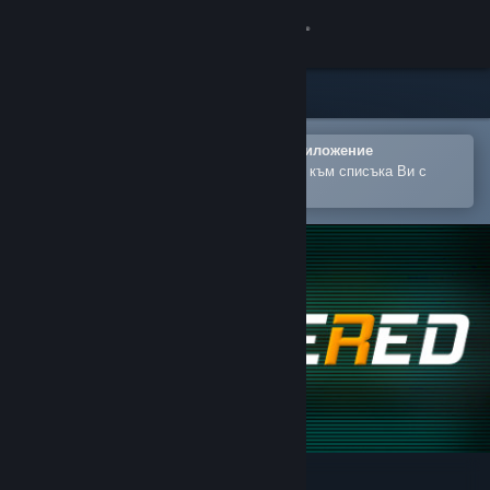
Вписване
Магазин
Общност
Отваряне в мобилното Steam приложение
За лесно закупуване или добавяне към списъка Ви с
желания
Относно
Поддръжка
Смяна на езика
Сдобийте се с мобилното Steam приложение
Преглед на сайта за настолни компютри
Chambered