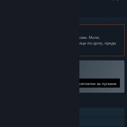
Български език не се поддържа
Този продукт не поддържа родния Ви език. Моля,
прегледайте списъка с поддържани езици по-долу, преди
да го купите
Само ВР
Пуснете Chambered
Безплатни за пускане
ХАРАКТЕРИСТИКИ
Самостоятелна игра
Steam постижения