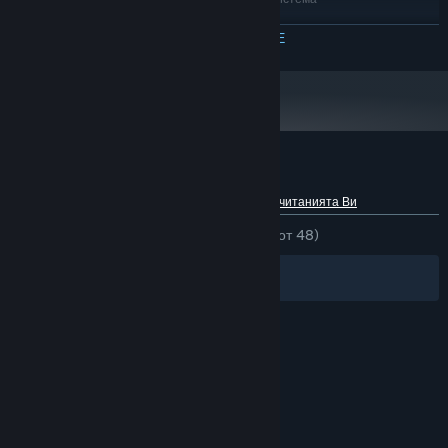
Windows 10 64bit
ОС:
ПРОЧЕТЕТЕ ОЩЕ
Intel i7-6700k
ПРОЦЕСОР:
16 GB памет
ПАМЕТ:
NVIDIA GeForce® GTX 980 / AMD
ВИДЕОКАРТА:
Radeon™ R9 380 equivalent or greater
4 GB
ПРОСТРАНСТВО ЗА СЪХРАНЕНИЕ:
достъпно пространство
Рецензии от клиенти за Chambered
Относно потребителските рецензии
Предпочитанията Ви
ЗА ЦЕЛИЯ ПЕРИОД:
Положителни
(81% от 48)
Филтри
Езиците Ви
© Valve Corporation. Всички права запазени. Всички
търговски марки принадлежат на съответните им
собственици в САЩ и други страни.
Декларация за
поверителност
|
Юридическа информация
|
Достъпност
|
Условия за ползване на Steam
|
Възстановявания
|
Бисквитки