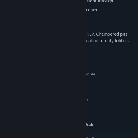
13 replayable single player matches to fight through
140+ weapon attachments and skins to earn
In-game tutorial system and gunrange
Please note: This game is single-player ONLY. Chambered pits
you against AI so you never have to worry about empty lobbies.
Системни изисквания
МИНИМАЛНИ:
Изисква 64-битов процесор и операционна система
Windows 10 64bit
ОС:
Intel i5-4590
ПРОЦЕСОР:
8 GB памет
ПАМЕТ:
NVIDIA GeForce® GTX 970 / AMD
ВИДЕОКАРТА:
Radeon™ R9 290
4 GB
ПРОСТРАНСТВО ЗА СЪХРАНЕНИЕ:
достъпно пространство
SteamVR. Standing or Room Scale
ВР ПОДДРЪЖКА:
ПРЕПОРЪЧИТЕЛНИ:
Изисква 64-битов процесор и операционна система