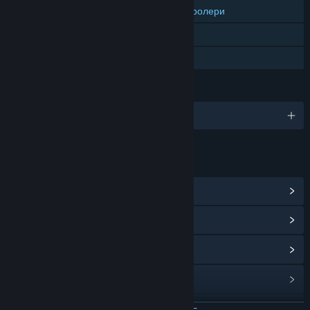
Поддръжка за проследявани контролери
Само ВР
Семейно споделяне
ЕЗИЦИ
Поддържани езици: 1
ВРЪЗКИ И ИНФОРМАЦИЯ
Преглед на Steam постиженията
(6)
Преглед на обществения център
Преглед на обновленията
Преглед на свързаните новини
Преглед на дискусиите