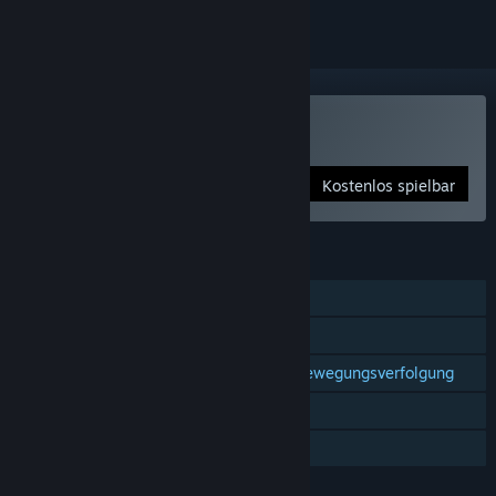
Nur VR
Chambered spielen
Kostenlos spielbar
FUNKTIONEN
Einzelspieler
Steam-Errungenschaften
Unterstützung für Controller mit Bewegungsverfolgung
Nur VR
Familienbibliothek