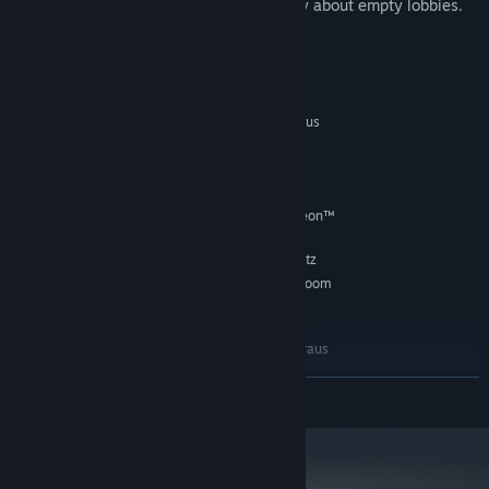
you against AI so you never have to worry about empty lobbies.
Systemanforderungen
MINDESTANFORDERUNGEN:
Setzt 64-Bit-Prozessor und -Betriebssystem voraus
Windows 10 64bit
BETRIEBSSYSTEM:
Intel i5-4590
PROZESSOR:
8 GB RAM
ARBEITSSPEICHER:
NVIDIA GeForce® GTX 970 / AMD Radeon™
GRAFIK:
R9 290
4 GB verfügbarer Speicherplatz
SPEICHERPLATZ:
SteamVR. Standing or Room
VR-UNTERSTÜTZUNG:
Scale
EMPFOHLEN:
Setzt 64-Bit-Prozessor und -Betriebssystem voraus
Windows 10 64bit
BETRIEBSSYSTEM:
WEITERLESEN
Intel i7-6700k
PROZESSOR:
16 GB RAM
ARBEITSSPEICHER:
NVIDIA GeForce® GTX 980 / AMD Radeon™
GRAFIK:
R9 380 equivalent or greater
4 GB verfügbarer Speicherplatz
SPEICHERPLATZ: