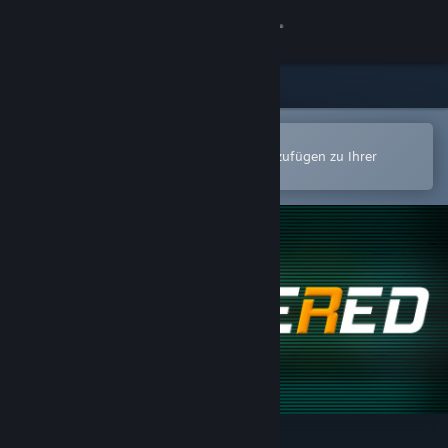
Anmelden
Shop
Community
In der Steam-Mobile-App öffnen
Zum einfachen Kauf oder zum Hinzufügen zu Ihrer
Wunschliste.
Info
Support
Sprache ändern
Steam-Mobile-App herunterladen
Desktopversion anzeigen
Chambered