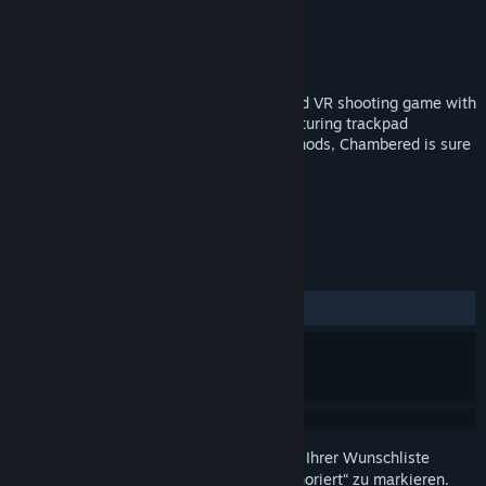
Entwickler
SegFault Games
Publisher
SegFault Games
Veröffentlichung
19. Jul. 2017
Chambered is a single-player, story-based VR shooting game with
an emphasis on weapon progression. Featuring trackpad
locomotion, 13 guns, and 140+ weapon mods, Chambered is sure
to keep you playing for hours.
TAGS
Action
Indie
VR
+
REZENSIONEN
KEIN ZEITLIMIT:
Positiv
(81 % von 48)
Melden Sie sich an
, um dieses Produkt zu Ihrer Wunschliste
hinzuzufügen, zu abonnieren oder als „Ignoriert“ zu markieren.