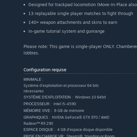
Designed for trackpad locomotion (Move-In-Place also
13 replayable single player matches to fight through
140+ weapon attachments and skins to earn
In-game tutorial system and gunrange
Please note: This game is single-player ONLY. Chambere
lobbies.
Configuration requise
MINIMALE :
Système d'exploitation et processeur 64 bits
nécessaires
Windows 10 64bit
SYSTÈME D'EXPLOITATION :
Intel i5-4590
PROCESSEUR :
8 GB de mémoire
MÉMOIRE VIVE :
NVIDIA GeForce® GTX 970 / AMD
GRAPHIQUES :
Radeon™ R9 290
4 GB d'espace disque disponible
ESPACE DISQUE :
SteamVR. Standing or Room
PRISE EN CHARGE VR: