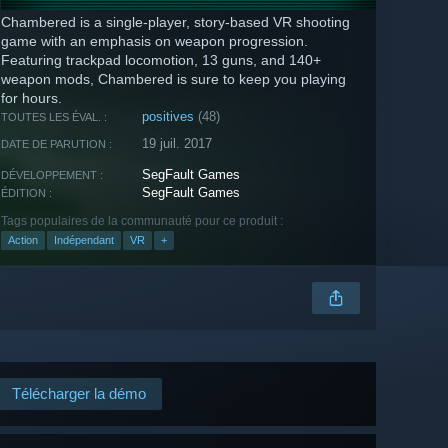
Chambered is a single-player, story-based VR shooting
game with an emphasis on weapon progression.
Featuring trackpad locomotion, 13 guns, and 140+
weapon mods, Chambered is sure to keep you playing
for hours.
positives
(48)
TOUTES LES ÉVAL. :
19 juil. 2017
DATE DE PARUTION :
SegFault Games
DÉVELOPPEMENT :
SegFault Games
ÉDITION :
Tags populaires de la communauté pour ce produit :
Action
Indépendant
VR
+
Télécharger la démo