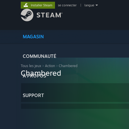
Installer Steam
se connecter
|
langue
MAGASIN
COMMUNAUTÉ
Tous les jeux
>
Action
>
Chambered
Chambered
À PROPOS
SUPPORT