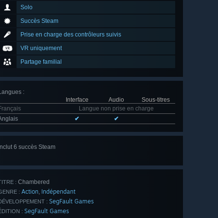
Solo
Succès Steam
Prise en charge des contrôleurs suivis
VR uniquement
Partage familial
Langues
:
Interface
Audio
Sous-titres
Français
Langue non prise en charge
Anglais
✔
✔
Inclut 6 succès Steam
Voir
tout (6)
Chambered
TITRE :
Action
Indépendant
,
GENRE :
SegFault Games
DÉVELOPPEMENT :
SegFault Games
ÉDITION :