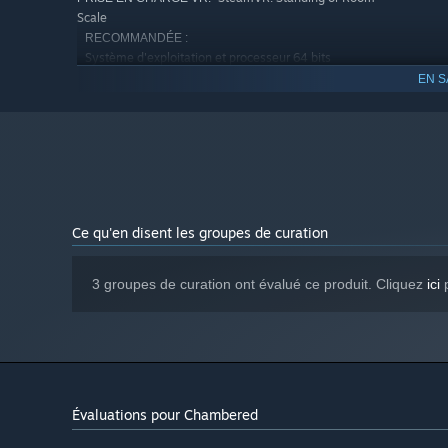
Scale
RECOMMANDÉE :
Système d'exploitation et processeur 64 bits
nécessaires
EN S
Windows 10 64bit
SYSTÈME D'EXPLOITATION :
Intel i7-6700k
PROCESSEUR :
16 GB de mémoire
MÉMOIRE VIVE :
NVIDIA GeForce® GTX 980 / AMD
GRAPHIQUES :
Radeon™ R9 380 equivalent or greater
4 GB d'espace disque disponible
ESPACE DISQUE :
Ce qu'en disent les groupes de curation
3 groupes de curation ont évalué ce produit. Cliquez
ici
p
Évaluations pour Chambered