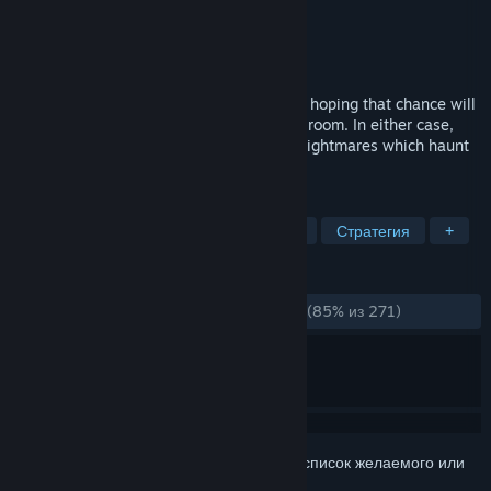
Разработчик
InPatience
Издатель
InPatience
Дата выпуска
26 июл. 2017 г.
Wander through the chambers of dreams, hoping that chance will
reveal the doors, or linger in each type of room. In either case,
you will have to deal with the slithering Nightmares which haunt
the hallways of the labyrinth.
ПО МЕТКАМ
Бесплатная игра
Казуальная игра
Стратегия
+
ОБЗОРЫ
ЗА ВСЁ ВРЕМЯ:
Очень положительные
(85% из 271)
Войдите
, чтобы добавить этот продукт в список желаемого или
скрыть его