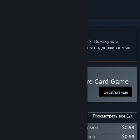
Не поддерживается русский язык
Этот продукт не поддерживает ваш язык. Пожалуйста,
перед покупкой ознакомьтесь со списком поддерживаемых
языков.
Сыграть в Onirim - Solitaire Card Game
Бесплатные
Контент для этой игры
Просмотреть все
(2)
Onirim - Crossroads and Dead Ends expansion
$0.99
Onirim - The Door to the Oniverse expansion
$0.99