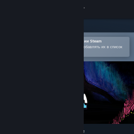
Войти
Магазин
Сообщество
Открыть в мобильном приложении Steam
Позволяет легко покупать игры и добавлять их в список
желаемого
Информация
Поддержка
Изменить язык
Скачать мобильное приложение Steam
Полная версия
Onirim - Solitaire Card Game