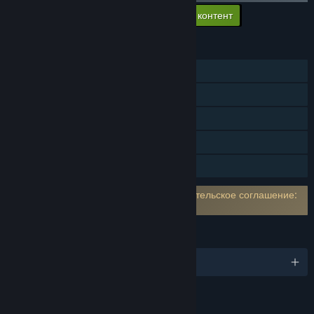
Добавить в корзину весь доп. контент
$1.98
ФУНКЦИИ
Для одного игрока
Достижения Steam
Внутриигровые покупки
Таблицы лидеров Steam
Семейный доступ
Требуется принять стороннее пользовательское соглашение:
Onirim - Solitaire Card Game EULA
ЯЗЫКИ
Поддерживаемых языков: 5
ССЫЛКИ И ИНФОРМАЦИЯ