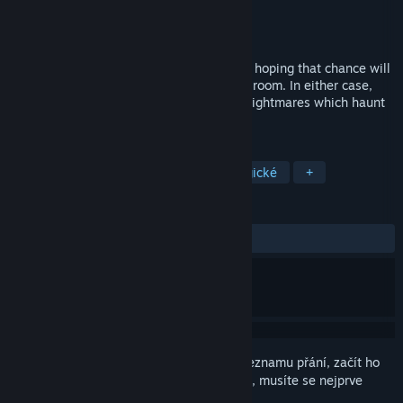
Vývojář
InPatience
Vydavatel
InPatience
Vydání
26. čvc. 2017
Wander through the chambers of dreams, hoping that chance will
reveal the doors, or linger in each type of room. In either case,
you will have to deal with the slithering Nightmares which haunt
the hallways of the labyrinth.
ZNAČKY
Free to play
Nenáročné
Strategické
+
RECENZE
VŠECHNY:
Velmi kladné
(85 % z 271)
Abyste si mohli tento produkt přidat do seznamu přání, začít ho
sledovat nebo ho zařadit mezi ignorované, musíte se nejprve
přihlásit
.