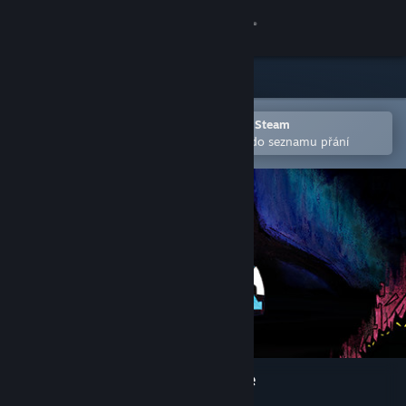
Přihlásit se
Obchod
Komunita
Otevřete v mobilní aplikaci služby Steam
Pro snazší zakoupení nebo přidání do seznamu přání
Informace
Podpora
Změnit jazyk
Mobilní aplikace služby Steam
Desktopová verze stránky
Onirim - Solitaire Card Game