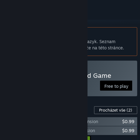
Čeština není podporována
Tento produkt nepodporuje Váš místní jazyk. Seznam
podporovaných jazyků je k dispozici níže na této stránce.
Hrát Onirim - Solitaire Card Game
Free to play
DLC pro tuto hru
Procházet vše
(2)
Onirim - Crossroads and Dead Ends expansion
$0.99
Onirim - The Door to the Oniverse expansion
$0.99