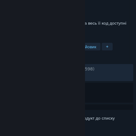
Розробник
Valve
Видавець
Valve
Дата виходу
19 лип. 2010
Кооперативна багатокористувацька гра та весь її код доступні
безкоштовно.
ПОЗНАЧКИ
Вільний доступ
Кооператив
Бойовик
+
РЕЦЕНЗІЇ
ЗА ВЕСЬ ЧАС:
дуже схвальні
(94% з 21,598)
НАЙНОВІШІ:
дуже схвальні
(89% з 57)
Увійдіть до акаунта
, щоби додати цей продукт до списку
бажаного чи позначити як ігнорований.