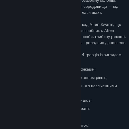
чужих. Пробивайтеся через спустошену позаземну колонію,
вичищуючи від іншопланетної зарази різні середовища — від
крижаної поверхні планети до сповнених лави шахт.
Разом із грою ви отримаєте весь базовий код Alien Swarm, що
містить доповнення рушія Source і набір розробника. Alien
Swarm додає в Source камеру від третьої особи, глибину різкості,
покращені динамічні тіні й велику кількість ігроладних доповнень.
Тактичний кооперативний бойовик для 4 гравців із виглядом
зверху;
Увесь код гри та інструменти для модифікацій;
Розблоковуйте постійні предмети отриманням рівнів;
Більше ніж 40 видів зброї та спорядження з незліченними
конфігураціями спорядження;
4 унікальні класи й 8 унікальних персонажів;
Пошук ігор, Steam Cloud, статистика Steam;
64 досягнення;
Інструмент генерації мап на основі плиток;