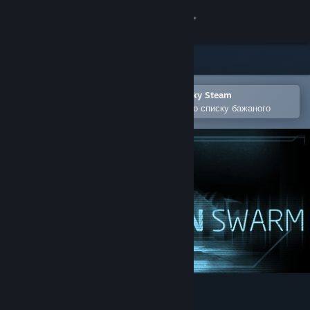
Увійти
Крамниця
Спільнота
Відкрити в мобільному застосунку Steam
Щоби легко придбати або додати до списку бажаного
Інформація
Підтримка
Змінити мову
Завантажити мобільний застосунок Steam
Переглянути повну версію
Alien Swarm