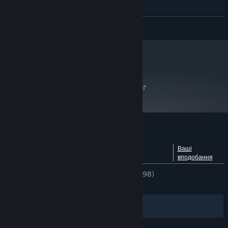
Intel core 2 duo 2.4GHz
PROCESSOR:
1 GB for XP / 2GB for Vista
MEMORY:
ЧИТАТИ ДАЛІ
DirectX 9 compatible video card with
GRAPHICS:
Shader model 3.0. NVidia 7600, ATI X1600 or better
At least 2.5 GB of free space
HARD DRIVE:
DirectX 9.0c compatible sound card
SOUND:
metacritic
З 1 січня 2024 року клієнт Steam буде підтримувати лише Windows 10
*
77
чи новіші версії цієї ОС.
Читати рецензії критиків
Користувацькі рецензії на Alien Swarm
Переглянути розподіл за
Про рецензії
Ваші
мовами
користувачів
вподобання
ЗА ВЕСЬ ЧАС:
дуже схвальні
(94% з 21,598)
НАЙНОВІШІ:
дуже схвальні
(89% з 57)
Фільтри
Обрані мови