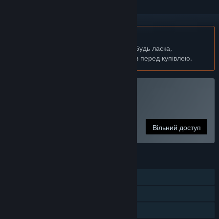
українська мова недоступна
Цей продукт не підтримує вашу мову. Будь ласка,
перегляньте список підтримуваних мов перед купівлею.
Грати в Alien Swarm
Безкоштовна гра
Вільний доступ
ОСОБЛИВОСТІ
Однокористувацька гра
Кооперативна гра
Досягнення Steam