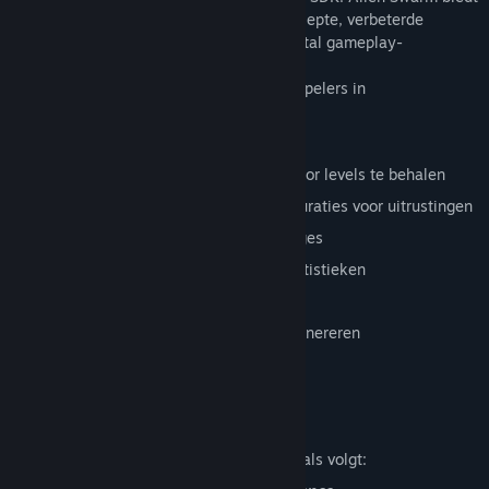
een thirdpersoncamera, betere scherptediepte, verbeterde
dynamische schaduwen en een groot aantal gameplay-
toevoegingen voor de Source-engine.
Tactisch, coöperatief actiespel voor 4 spelers in
vogelperspectief
Volledige spelcode en mod-tools
Ontgrendel permanente voorwerpen door levels te behalen
Meer dan 40 wapens en talloze configuraties voor uitrustingen
4 unieke klassen en 8 unieke personages
Matchmaking, Steam Cloud, Steam-statistieken
64 prestaties
Tool om tegelgebaseerde kaarten te genereren
Met technologie van Source en Steam
Beschrijving inhoud voor volwassenen
De ontwikkelaars omschrijven de inhoud als volgt: