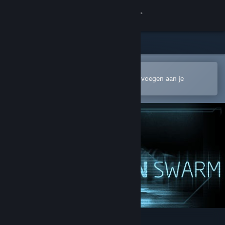
Inloggen
Winkel
Community
In de mobiele Steam-app openen
Om gemakkelijk te kopen of toe te voegen aan je
verlanglijst
Over
Ondersteuning
Taal wijzigen
Download de mobiele Steam-app
Desktopwebsite weergeven
Alien Swarm