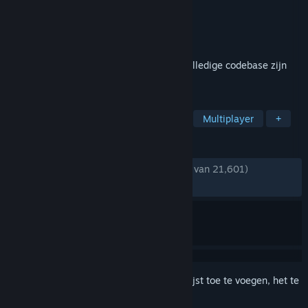
Ontwikkelaar
Valve
Uitgever
Valve
Uitgebracht
19 jul 2010
Dit coöperatieve multiplayerspel en de volledige codebase zijn
gratis beschikbaar.
TAGS
Gratis te spelen
Co-op
Actie
Multiplayer
+
RECENSIES
ZONDER TIJDLIMIET:
Heel positief
(94% van 21,601)
RECENT:
Heel positief
(89% van 57)
Meld je aan
om dit artikel aan je verlanglijst toe te voegen, het te
volgen of te negeren