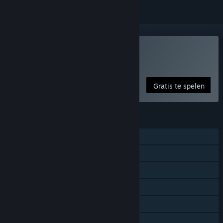
Alien Swarm spelen
Gratis spel
Gratis te spelen
FUNCTIES
Singleplayer
Co-op
Steam-prestaties
Ondertitels beschikbaar
Steam Cloud
Statistieken