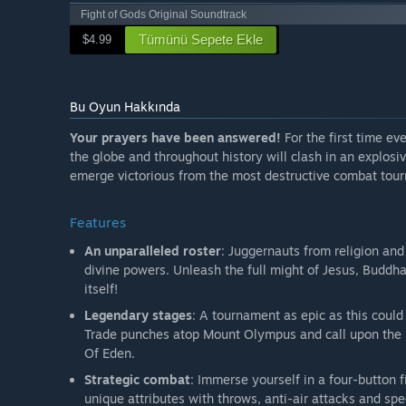
Fight of Gods Original Soundtrack
Tümünü Sepete Ekle
$4.99
Bu Oyun Hakkında
Your prayers have been answered!
For the first time ev
the globe and throughout history will clash in an explosi
emerge victorious from the most destructive combat tou
Features
An unparalleled roster
: Juggernauts from religion and
divine powers. Unleash the full might of Jesus, Buddh
itself!
Legendary stages
: A tournament as epic as this could
Trade punches atop Mount Olympus and call upon the h
Of Eden.
Strategic combat
: Immerse yourself in a four-button
unique attributes with throws, anti-air attacks and sp