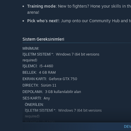
Training mode
: New to fighters? Hone your skills in 
arena!
Pick who's next!
: Jump onto our Community Hub and te
Sistem Gereksinimleri
MINIMUM:
Windows 7 (64 bit versions
İŞLETIM SISTEMI *:
required)
i5-4460
İŞLEMCI:
4 GB RAM
BELLEK:
Geforce GTX 750
EKRAN KARTI:
Sürüm 11
DIRECTX:
3 GB kullanılabilir alan
DEPOLAMA:
Any
SES KARTI:
ÖNERILEN:
Windows 7 (64 bit versions
İŞLETIM SISTEMI *:
required)
i7-4790
İŞLEMCI:
DEV
8 GB RAM
BELLEK: