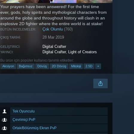
Your prayers have been answered! For the first time
ever, gods, holy spirits and mythological characters from
around the globe and throughout history will clash in an
explosive 2D fighter where the entire world is at stake!
Çok Olumlu
(760)
BÜTÜN İNCELEMELER:
28 Mar 2019
ÇIKIŞ TARIHI:
Digital Crafter
GELIŞTIRICI:
Digital Crafter
,
Light of Creators
YAYINCI:
Bu ürün için popüler kullanıcı tanımlı etiketler:
Aksiyon
Bağımsız
Dövüş
2D Dövüş
Mitoloji
2.5D
+
Tek Oyunculu
Çevrimiçi PvP
Ortak/Bölünmüş Ekran PvP