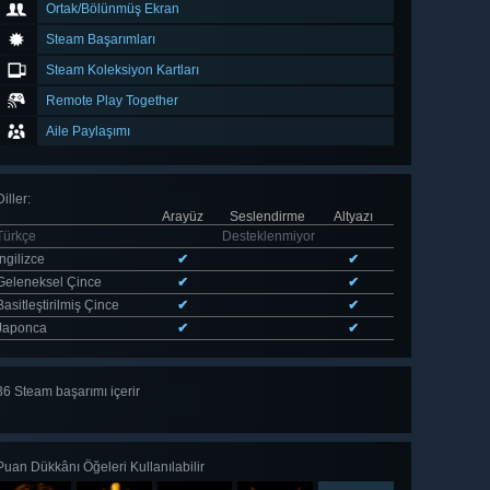
Ortak/Bölünmüş Ekran
Steam Başarımları
Steam Koleksiyon Kartları
Remote Play Together
Aile Paylaşımı
Diller
:
Arayüz
Seslendirme
Altyazı
Türkçe
Desteklenmiyor
İngilizce
✔
✔
Geleneksel Çince
✔
✔
Basitleştirilmiş Çince
✔
✔
Japonca
✔
✔
36 Steam başarımı içerir
Tümünü
gör 36
Puan Dükkânı Öğeleri Kullanılabilir