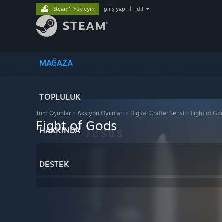
Steam'i Yükleyin
giriş yap
|
dil
MAĞAZA
TOPLULUK
Tüm Oyunlar
>
Aksiyon Oyunları
>
Digital Crafter Serisi
>
Fight of Go
Fight of Gods
HAKKINDA
DESTEK