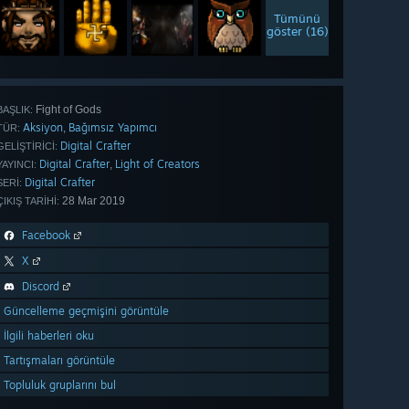
Tümünü
göster (16)
Fight of Gods
BAŞLIK:
Aksiyon
Bağımsız Yapımcı
,
TÜR:
Digital Crafter
GELIŞTIRICI:
Digital Crafter
Light of Creators
,
YAYINCI:
Digital Crafter
SERI:
28 Mar 2019
ÇIKIŞ TARIHI:
Facebook
X
Discord
Güncelleme geçmişini görüntüle
İlgili haberleri oku
Tartışmaları görüntüle
Topluluk gruplarını bul