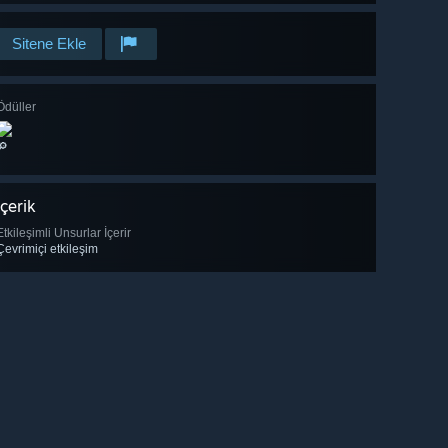
Sitene Ekle
Ödüller
🔎
İçerik
Etkileşimli Unsurlar İçerir
Çevrimiçi etkileşim