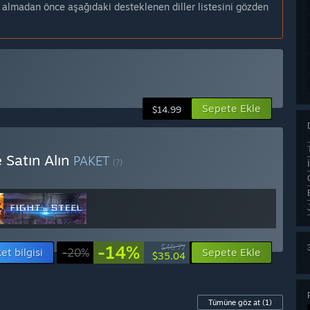
n almadan önce aşağıdaki desteklenen diller listesini gözden
Sepete Ekle
$14.99
 Satın Alın
PAKET
(?)
-14%
$40.77
et bilgisi
-20%
Sepete Ekle
$35.04
Tümüne göz at
(1)