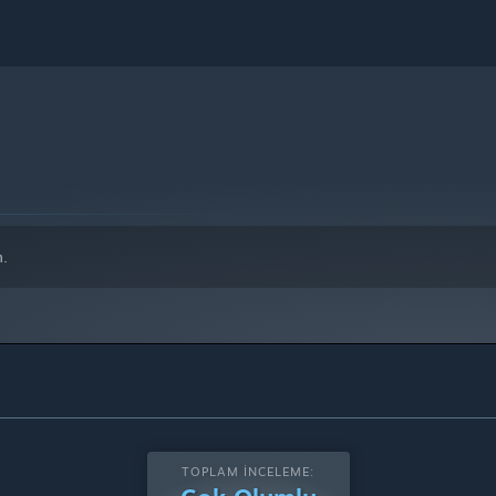
e üstünü destekleyecektir.
n.
TOPLAM İNCELEME: