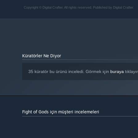
Geforce GTX 960
EKRAN KARTI:
Copyright © Digital Crafter. All rights reserved. Published by Digital Crafter.
Sürüm 11
DIRECTX:
3 GB kullanılabilir alan
DEPOLAMA:
Any
SES KARTI:
Steam istemcisi, 1 Ocak 2024'ten itibaren yalnızca Windows 10 v
*
Küratörler Ne Diyor
35 küratör bu ürünü inceledi. Görmek için
buraya
tıklayı
Fight of Gods için müşteri incelemeleri