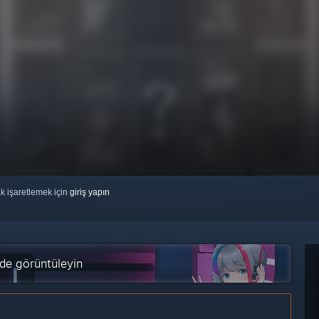
ak işaretlemek için
giriş yapın
'de görüntüleyin