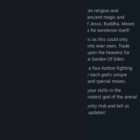
Features
An unparalleled roster
: Juggernauts from religion and
mythology collide in battles filled with ancient magic and
divine powers. Unleash the full might of Jesus, Buddha, Moses
Zeus, Odin and many more in a struggle for existence itself!
Legendary stages
: A tournament as epic as this could only
take place in the most iconic environments ever seen. Trade
punches atop Mount Olympus and call upon the heavens for
otherworldly powers as you tussle in the Garden Of Eden.
Strategic combat
: Immerse yourself in a four-button fighting
system with tremendous depth. Counter each god’s unique
attributes with throws, anti-air attacks and special moves.
Training mode
: New to fighters? Hone your skills in the
bespoke practice area to become the greatest god of the arena!
Pick who's next!
: Jump onto our Community Hub and tell us
which gods we should include in future updates!
Rendszerkövetelmények