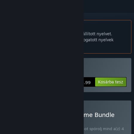
A Magyar nyelv nem támogatott.
Ez a termék nem támogatja a nálad beállított nyelvet.
Kérjük, vásárlás előtt tekintsd át a támogatott nyelvek
listáját.
Fight of Gods vásárlása
Kosárba tesz
$14.99
Digital Crafter Fighting game Bundle
vásárlása
CSOMAG
(?)
Vásárold meg ezt a csomagot, hogy 20%-ot spórolj mind a(z) 4