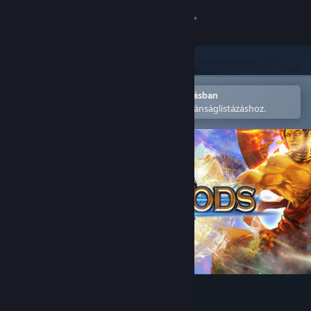
Bejelentkezés
Áruház
Közösség
Megnyitás a Steam mobilalkalmazásban
A könnyű megvásárláshoz vagy kívánságlistázáshoz.
Névjegy
Támogatás
Nyelvváltás
A Steam mobilalkalmazás beszerzése
Asztali weboldalra váltás
Fight of Gods