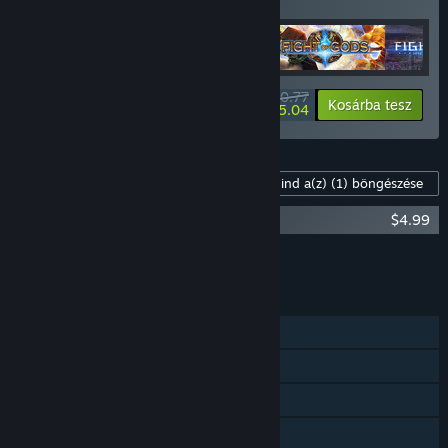
tétel árából!
$40.77
-20%
-14%
Csomaginfó
Kosárba tesz
$35.04
Tartalom a játékhoz
Mind a(z)
(1)
böngészése
Fight of Gods Original Soundtrack
$4.99
Összes DLC-t a kosárba
$4.99
JELLEMZŐK
Egyjátékos
Online PvP
Közös/osztott képernyős PvP
Közös/osztott képernyős