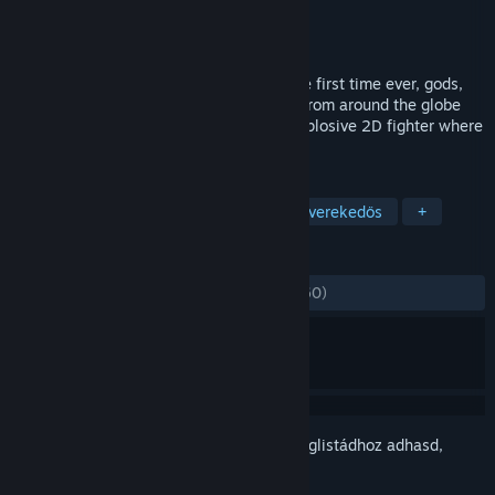
Fejlesztő
Digital Crafter
Kiadó
Digital Crafter
,
Light of Creators
Megjelent
2019. márc. 28.
Your prayers have been answered! For the first time ever, gods,
holy spirits and mythological characters from around the globe
and throughout history will clash in an explosive 2D fighter where
the entire world is at stake!
CÍMKÉK
Akció
Indie
Verekedős
2D verekedős
+
ÉRTÉKELÉSEK
MINDEN IDŐK:
Nagyon pozitív
(83% / 760)
Jelentkezz be
, hogy ezt a tételt a kívánságlistádhoz adhasd,
követhesd vagy mellőzöttnek jelölhesd.