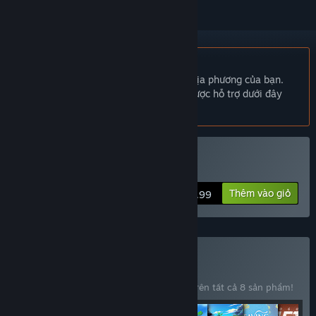
Không hỗ trợ ngôn ngữ Tiếng Việt
Sản phẩm này không hỗ trợ ngôn ngữ địa phương của bạn.
Vui lòng xem lại danh sách ngôn ngữ được hỗ trợ dưới đây
trước khi mua.
Mua Rogue Shift
Thêm vào giỏ
$9.99
Mua Crytivo Bundle
BỘ
(?)
Mua bộ sản phẩm này để tiết kiệm 10% trên tất cả 8 sản phẩm!