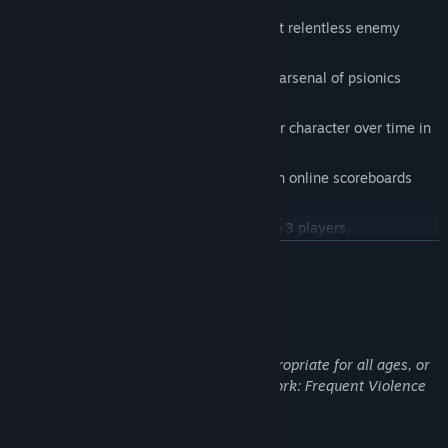
FEATURE SUMMARY
Survive insanely intense battles against relentless enemy
hordes.
Explore, loot and shop to build up your arsenal of psionics
(powers) and weapons.
Level up and unlock perks to boost your character over time in
a manner that suits your play-style.
Three distinct gameplay modes, all with online scoreboards
and persistent character progression.
Some modes include online co-op up to 3 players.
ĐỌC THÊM
GAMEPLAY MODES
STORY
: A single-player story mode with objectives, inventory
Mô tả nội dung mang yếu tố trưởng thành
management and more, spanning 3 chapters.
Nội dung theo lời tả của nhà phát triển:
Complete one Chapter to unlock the next Chapter.
This Game may contain content not appropriate for all ages, or
Story mode includes manual inventory management, mission
may not be appropriate for viewing at work: Frequent Violence
objectives and a journal.
or Gore, General Mature Content
Your full inventory and Psionics are saved when you
successfully complete a Chapter. This only applies to Story