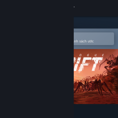
Đăng nhập
Cửa hàng
Cộng đồng
Mở bằng ứng dụng Steam di động
Để dễ dàng mua hoặc thêm vào danh sách ước
Thông tin
Hỗ trợ
Thay đổi ngôn ngữ
Cài ứng dụng Steam di động
Xem web cho desktop
ROGUE SHIFT