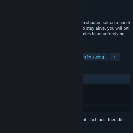
Nhà phát triển
Far-Flung Games
Nhà phát hành
Far-Flung Games
Phát hành
9 Thg02, 2023
ROGUE SHIFT is a high-intensity top-down shooter, set on a harsh
planet that will test your will to survive. To stay alive, you will pit
yourself against hordes of relentless enemies in an unforgiving,
hostile environment.
THEO NHÃN
Bắn súng hai cò
Bắn súng góc nhìn trên xuống
+
ĐÁNH GIÁ
TRƯỚC NAY:
Khá tích cực
(76% trên 21)
Đăng nhập
để thêm sản phẩm này vào danh sách ước, theo dõi,
hoặc đánh dấu nó thành "đã phớt lờ"