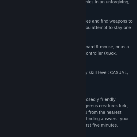
yourself against hordes of relentless enemies in an unforgiving,
hostile environment.
Tựa sản phẩm:
ROGUE SHIFT
Thể loại:
Hành động
,
Phiêu lưu
,
Indie
,
Nhập vai (RPG)
Level up, unlock perks, gain psionic abilities and find weapons to
Ngày phát hành:
9 Thg02, 2023
become progressively more powerful as you attempt to stay one
Ngày phát hành truy cập sớm:
7 Thg09, 2021
step ahead of the enemy.
ROGUE SHIFT can be played using a keyboard & mouse, or as a
twin-stick shooter using any compatible controller (XBox,
PlayStation or generic equivalents).
There are three difficulty levels to suit any skill level: CASUAL,
HARD and BRUTAL.
STORY
When your dropship is shot down by supposedly friendly
defences, you find yourself isolated. Dangerous creatures lurk,
and hazardous environments separate you from the nearest
outpost. Before you can even think about finding answers, your
immediate concern is just to survive the first five minutes.