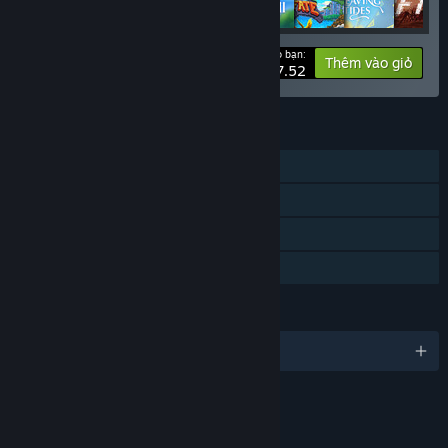
Giá cho bạn:
-10%
Thông tin bộ
Thêm vào giỏ
$147.52
TÍNH NĂNG
Chơi đơn
Phối hợp trực tuyến
Thành tựu Steam
Chia sẻ gia đình
NGÔN NGỮ
Hỗ trợ 1 ngôn ngữ
Nội dung
Bao gồm yếu tố tương tác
Tương tác trên mạng