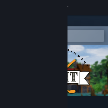
登录
商店
社区
在 Steam 手机应用中打开
以轻松购买或添加到愿望单
关于
客服
更改语言
获取 Steam 手机应用
查看桌面版网站
Golf It!