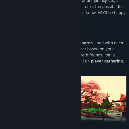
and share your creativity. With thousands of unique objects, a
dynamic landscape, and complex event systems, the possibilities
are endless. Still missing something? Let us know. We'll be happy
to implement even more features for you.
As the seasons change, so do our
leaderboards
- and with each
reset, you'll be rewarded with exclusive gear based on your
ranking. Whether you play solo, team up with friends, join a
close-knit group, or immerse yourself in a
30+ player gathering
,
the golfing fun never stops.
展开阅读