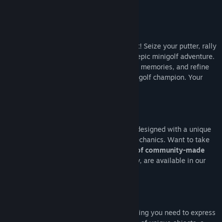
展开阅读
阅读相关新闻
关于此游戏
查看讨论
Embark on an exciting journey with Golf It! Seize your putter, rally
your friends, and immerse yourself in an epic minigolf adventure.
访问创意工坊
Conquer countless courses, create lasting memories, and refine
your skills to emerge as the ultimate minigolf champion. Your
查找社区组
thrilling golfing odyssey begins here!
名称:
Golf It!
类型:
休闲
,
独立
,
模拟
,
体育
Explore eight official courses
, each one designed with a unique
发行日期:
2023 年 8 月 18 日
theme, challenging holes, and all-new mechanics. Want to take
抢先体验发行日期:
2017 年 2 月 17 日
your game to the next level?
Thousands of community-made
courses
, created with incredible creativity, are available in our
workshop.
A
detailed level editor
gives you everything you need to express