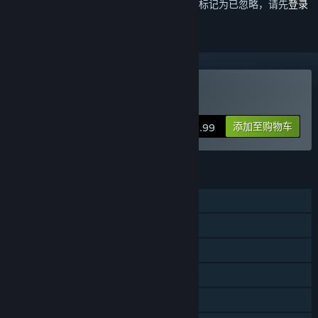
想要将此项目添加至您的愿望单、关注它或标记为已忽略，请先
登录
支持 VR
购买 Golf It!
添加至购物车
$8.99
功能
单人
线上玩家对战
同屏/分屏玩家对战
跨平台多人
Steam 成就