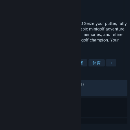
Perfuse Entertainment
开发者
Perfuse Entertainment
发行商
发行日期
2023 年 8 月 18 日
Embark on an exciting journey with Golf It! Seize your putter, rally
your friends, and immerse yourself in an epic minigolf adventure.
Conquer countless courses, create lasting memories, and refine
your skills to emerge as the ultimate minigolf champion. Your
thrilling golfing odyssey begins here!
标签
多人
迷你高尔夫
高尔夫
休闲
体育
+
评测
发布至今：
特别好评
(24,632 篇中的 90%)
最近：
特别好评
(99 篇中的 87%)