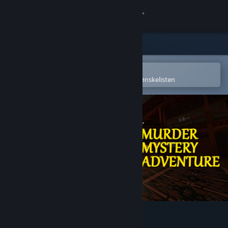
Logg inn
Butikk
Samfunn
Åpne i Steams mobilapp
for å enkelt kjøpe eller legge til på ønskelisten
Om
Kundestøtte
Bytt språk
Skaff deg Steam-appen på mobil
Vis skrivebordsversjon
Murder Mystery Adventure