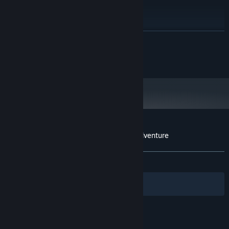
Intel® Core™ 2 Quad / AMD®
PROSESSOR:
Phenom™ X4, min. 3,4 GHz
8 GB RAM
MINNE:
LES MER
Nvidia® / AMD® with 1024 MB memory
GRAFIKK:
Versjon 11
DIRECTX:
©2016 EnsenaSoft, S.A. de C.V.
2 GB tilgjengelig plass
LAGRING:
Fra og med den 1. januar 2024 kommer Steam-klienten kun til å støtte
*
Windows 10 og nyere versjoner.
Kundeanmeldelser for Murder Mystery Adventure
Om brukeranmeldelser
Innstillinger
GJENNOM TIDENE:
Negative
(10 % av 10)
Filtre
Dine språk