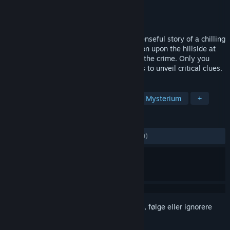
Utvikler
EnsenaSoft
Utgiver
EnsenaSoft
Utgitt
25. okt. 2016
Murder Mystery Adventure tells the suspenseful story of a chilling
murder committed in a mysterious mansion upon the hillside at
the outskirts of town. Only you can solve the crime. Only you
have the wits to solve challenging puzzles to unveil critical clues.
MERKELAPPER
Eventyr
Indie
Pek-og-klikk
Mysterium
+
ANMELDELSER
GJENNOM TIDENE:
Negative
(10 % av 10)
Logg inn
for å legge til på ønskelisten, følge eller ignorere