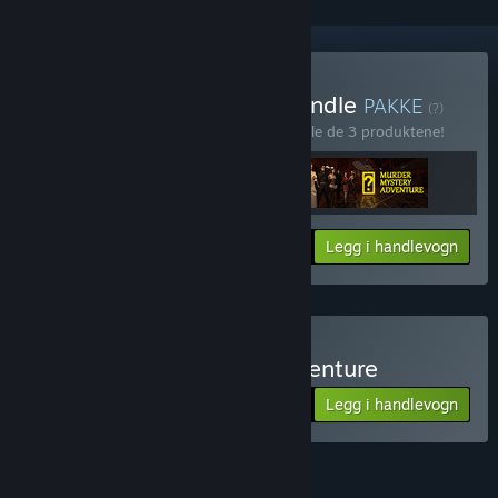
Kjøp Hidden Mysteries Bundle
PAKKE
(?)
Kjøp denne pakken for å spare 60 % på alle de 3 produktene!
Din pris:
-60%
Pakkeinfo
Legg i handlevogn
$4.40
Kjøp Murder Mystery Adventure
Legg i handlevogn
$4.99
FUNKSJONER