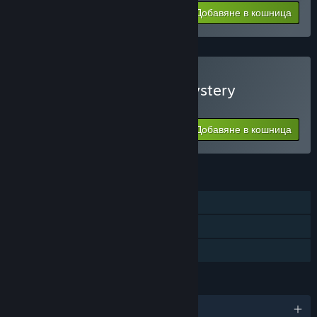
Цената Ви:
-60%
Добавяне в кошница
$4.40
Закупуване на Murder Mystery
Adventure
Добавяне в кошница
$4.99
ХАРАКТЕРИСТИКИ
Самостоятелна игра
Steam карти за размяна
Семейно споделяне
ЕЗИЦИ
Поддържани езици: 7