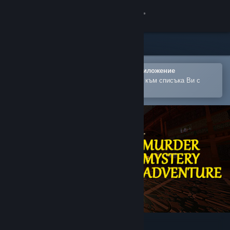
Вписване
Магазин
Общност
Отваряне в мобилното Steam приложение
За лесно закупуване или добавяне към списъка Ви с
желания
Относно
Поддръжка
Смяна на езика
Сдобийте се с мобилното Steam приложение
Преглед на сайта за настолни компютри
Murder Mystery Adventure