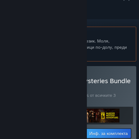
Български език не се поддържа
Този продукт не поддържа родния Ви език. Моля,
прегледайте списъка с поддържани езици по-долу, преди
да го купите
Закупуване на Hidden Mysteries Bundle
КОМПЛЕКТ
(?)
Купете този комплект, за да спестите 60% от всичките 3
артикула!
Инф. за комплекта