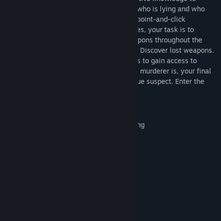
interact with possible suspects to decide who is lying and who
are innocent. Combining the very best of point-and-click
adventuring with Hidden Object discoveries, your task is to
search for clues and possible murder weapons throughout the
house. Find missing keys to locked doors. Discover lost weapons.
Look for secret corridors. Play mini-games to gain access to
restricted areas. When you know who the murderer is, your final
task is to call the police identifying the true suspect. Enter the
mansion if you dare …
KEY FEATURES
Suspenseful Point-And-Click Adventuring
Hidden Object Discoveries
Secret Corridors
Notebook For Hints And Clues
Numerous Murder Suspects
Dangerous Weapons
Challenging Mini-Games