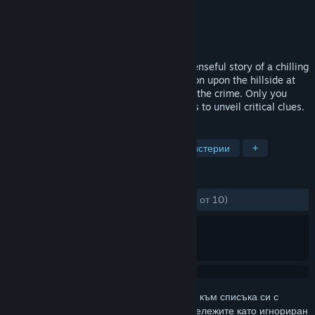
Разработчик
EnsenaSoft
Издател
EnsenaSoft
Издадена на
25 окт. 2016
Murder Mystery Adventure tells the suspenseful story of a chilling
murder committed in a mysterious mansion upon the hillside at
the outskirts of town. Only you can solve the crime. Only you
have the wits to solve challenging puzzles to unveil critical clues.
ТАГОВЕ
Приключенски
Независими
Мистерии
+
РЕЦЕНЗИИ
ЗА ЦЕЛИЯ ПЕРИОД:
Отрицателни
(10% от 10)
Впишете се
, за да добавите този артикул към списъка си с
желания, да го последвате или да го отбележите като игнориран