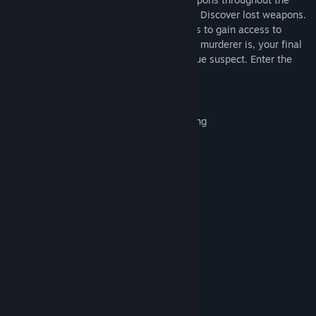
house. Find missing keys to locked doors. Discover lost weapons.
Look for secret corridors. Play mini-games to gain access to
restricted areas. When you know who the murderer is, your final
task is to call the police identifying the true suspect. Enter the
mansion if you dare …
KEY FEATURES
Suspenseful Point-And-Click Adventuring
Hidden Object Discoveries
Secret Corridors
Notebook For Hints And Clues
Numerous Murder Suspects
Dangerous Weapons
Challenging Mini-Games
Requisitos del sistema
MÍNIMO: