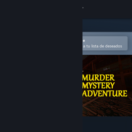
Iniciar sesión
Tienda
Comunidad
Abrir en la aplicación Steam Mobile
Para comprar o agregar fácilmente a tu lista de deseados
Acerca de
Soporte
Cambiar idioma
Obtener la aplicación de Steam Mobile
Ver versión clásica
Murder Mystery Adventure