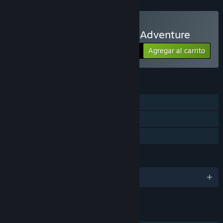
Comprar Murder Mystery Adventure
Agregar al carrito
$4.99
CARACTERÍSTICAS
Un jugador
Tarjetas de Steam
Préstamo familiar
IDIOMAS
7 idiomas disponibles
ENLACES E INFORMACIÓN