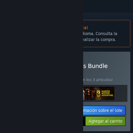
No disponible en Español (Latinoamérica)
Este artículo no está disponible en tu idioma. Consulta la
lista de idiomas disponibles antes de realizar la compra.
Comprar Hidden Mysteries Bundle
LOTE
(?)
¡Compra este lote para ahorrar un 60 % en los 3 artículos!
Información sobre el lote
Tu precio:
-60%
Agregar al carrito
$4.40