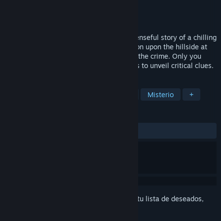
Desarrollador
EnsenaSoft
Editor
EnsenaSoft
Lanzado el
25 OCT 2016
Murder Mystery Adventure tells the suspenseful story of a chilling
murder committed in a mysterious mansion upon the hillside at
the outskirts of town. Only you can solve the crime. Only you
have the wits to solve challenging puzzles to unveil critical clues.
ETIQUETAS
Aventura
Indie
Apuntar y clic
Misterio
+
RESEÑAS
SIEMPRE:
Negativas
(10 % de 10)
Inicia sesión
para agregar este artículo a tu lista de deseados,
seguirlo o marcarlo como ignorado.