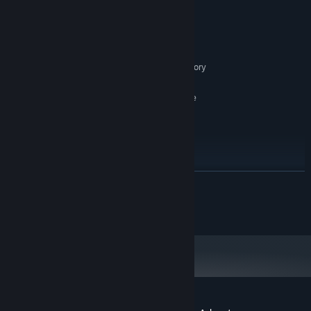
Windows 7, 8, 10
SO *:
Intel® Core™ 2 Duo / AMD®
PROCESADOR:
Athlon™ X2, min. 2.8 GHZ
4 GB de RAM
MEMORIA:
Nvidia® / AMD® with 512 MB memory
GRÁFICOS:
Versión 10
DIRECTX:
2 GB de espacio disponible
ALMACENAMIENTO:
RECOMENDADO:
Windows 7, 8, 10
SO *:
Intel® Core™ 2 Quad / AMD®
PROCESADOR:
Phenom™ X4, min. 3,4 GHz
8 GB de RAM
MEMORIA:
LEER MÁS
Nvidia® / AMD® with 1024 MB memory
GRÁFICOS:
Versión 11
DIRECTX:
©2016 EnsenaSoft, S.A. de C.V.
2 GB de espacio disponible
ALMACENAMIENTO:
A partir del 1 de enero de 2024, el cliente de Steam solo será compatible
*
con Windows 10 y versiones posteriores.