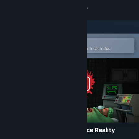
Đăng nhập
Cửa hàng
Cộng đồng
Mở bằng ứng dụng Steam di động
Để dễ dàng mua hoặc thêm vào danh sách ước
Thông tin
Hỗ trợ
Thay đổi ngôn ngữ
Cài ứng dụng Steam di động
Xem web cho desktop
Surgeon Simulator: Experience Reality