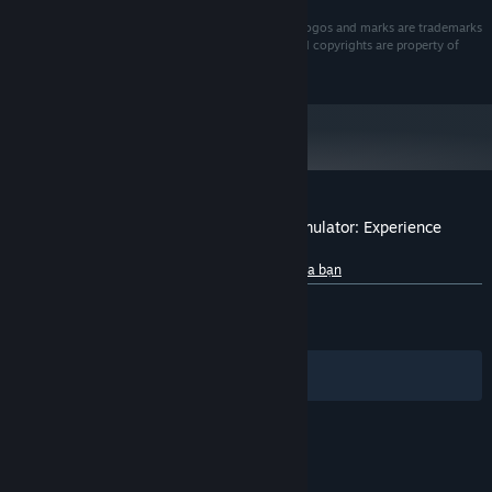
Surgeon Simulator, Bossa Studios and its respective logos and marks are trademarks
of Bossa Studios Ltd.‎ All other trademarks, logos and copyrights are property of
their respective owners. All rights reserved. © 2016
Đánh giá của khách hàng cho Surgeon Simulator: Experience
Reality
Giới thiệu về đánh giá người dùng
Tùy chỉnh của bạn
TRƯỚC NAY:
Trái chiều
(63% trên 939)
GẦN ĐÂY:
Khá tích cực
(70% trên 10)
Bộ lọc
Ngôn ngữ của bạn
© Valve Corporation. Bảo lưu mọi quyền. Tất cả các