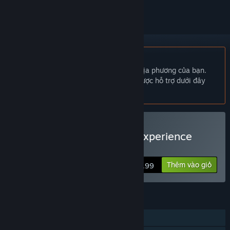
Không hỗ trợ ngôn ngữ Tiếng Việt
Sản phẩm này không hỗ trợ ngôn ngữ địa phương của bạn.
Vui lòng xem lại danh sách ngôn ngữ được hỗ trợ dưới đây
trước khi mua.
Chỉ VR
Mua Surgeon Simulator: Experience
Reality
Thêm vào giỏ
$19.99
TÍNH NĂNG
Chơi đơn