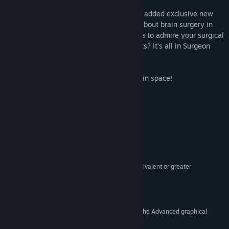
In addition to the original surgeries we’ve added exclusive new
features for you to play with in VR. How about brain surgery in
the dark? What about a hand-held camera to admire your surgical
efforts from any angle? New achievements? It’s all in Surgeon
Simulator: ER!
Whatever you do, don’t press that button in space!
Yêu cầu hệ thống
TỐI THIỂU:
7,8,10
HĐH:
Intel i5-4590 equivalent or greater
BỘ XỬ LÝ:
8 GB RAM
BỘ NHỚ:
NVIDIA GTX 970 / ATI Radeon 290 equivalent or greater
ĐỒ HỌA:
3 GB chỗ trống khả dụng
LƯU TRỮ:
Yes
CARD ÂM THANH:
SteamVR. Standing or Room Scale
HỖ TRỢ VR:
Try turning off some effects in the Advanced graphical
GHI CHÚ THÊM:
settings to improve framerate