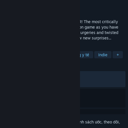
Nhà phát triển
Bossa Studios
Nhà phát hành
Bossa Studios
,
Infogrames
Phát hành
5 Thg12, 2016
Surgeon Simulator is bringing the ER to VR! The most critically
acclaimed and infamous surgery simulation game as you have
never seen it before! Featuring all of the surgeries and twisted
humour of the original favourite plus a few new surprises...
THEO NHÃN
Thực tế ảo
Mô phỏng
Mô phỏng y tế
Indie
+
ĐÁNH GIÁ
TRƯỚC NAY:
Trái chiều
(63% trên 939)
GẦN ĐÂY:
Khá tích cực
(70% trên 10)
Đăng nhập
để thêm sản phẩm này vào danh sách ước, theo dõi,
hoặc đánh dấu nó thành "đã phớt lờ"