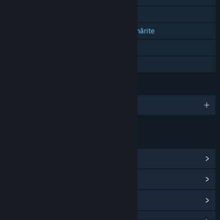
Realizări Steam
Compatibilitate cu controlerele urmărite
Doar RV
Partajare cu familia
LIMBI
Limbi disponibile: 13
LINKURI ȘI INFORMAȚII
Vezi realizările Steam
(55)
Vezi centrul comunitar al jocului
Vezi istoricul actualizărilor