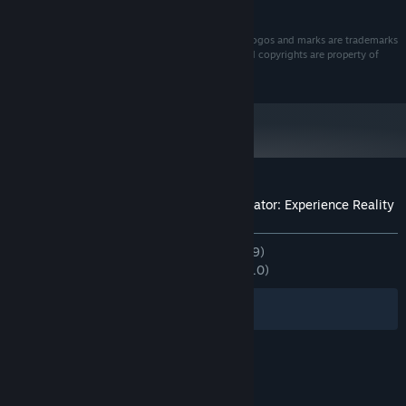
graphical settings to improve framerate
Surgeon Simulator, Bossa Studios and its respective logos and marks are trademarks
of Bossa Studios Ltd.‎ All other trademarks, logos and copyrights are property of
their respective owners. All rights reserved. © 2016
Recenziile clienților pentru Surgeon Simulator: Experience Reality
Despre recenziile utilizatorilor
Preferințele tale
DINTOTDEAUNA:
Echilibrate
(63% din 939)
RECENT:
În mare parte pozitive
(70% din 10)
Filtre
Limbile tale
© Valve Corporation. Toate drepturile rezervate.
Toate mărcile înregistrate sunt proprietatea