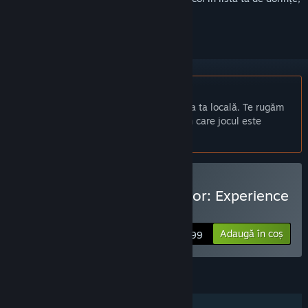
a-l urmări sau a-l marca drept ignorat.
Nu este disponibil în limba: Română
Acest produs nu este disponibil în limba ta locală. Te rugăm
să consulți lista de mai jos cu limbile în care jocul este
disponibil înainte de achiziționare
Doar RV
Cumpără Surgeon Simulator: Experience
Reality
Adaugă în coș
$19.99
CARACTERISTICI
Un jucător