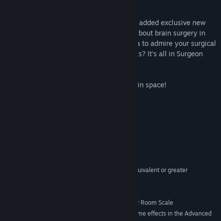
virtual hands.
In addition to the original surgeries we’ve added exclusive new
features for you to play with in VR. How about brain surgery in
the dark? What about a hand-held camera to admire your surgical
efforts from any angle? New achievements? It’s all in Surgeon
Simulator: ER!
Whatever you do, don’t press that button in space!
Cerințe de sistem
MINIM:
7,8,10
SO:
Intel i5-4590 equivalent or greater
PROCESOR:
8 GB RAM
MEMORIE:
NVIDIA GTX 970 / ATI Radeon 290 equivalent or greater
GRAFICĂ:
3 GB spațiu disponibil
STOCARE:
Yes
PLACĂ AUDIO:
SteamVR. Standing or Room Scale
COMPATIBILITATE CU RV:
Try turning off some effects in the Advanced
OBSERVAȚII SUPLIMENTARE: