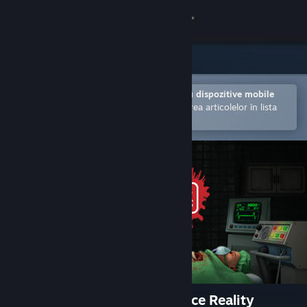
Conectează-te
Magazin
Comunitate
Deschide în aplicația Steam pentru dispozitive mobile
Facilitează achiziționarea și adăugarea articolelor în lista
de dorințe.
Despre
Asistență
Schimbă limba
Obține aplicația Steam pentru dispozitive mobile
Vezi site în versiunea pentru desktop
Surgeon Simulator: Experience Reality