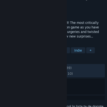
Dezvoltator
Bossa Studios
Editor
Bossa Studios
,
Infogrames
Lansare
5 dec. 2016
Surgeon Simulator is bringing the ER to VR! The most critically
acclaimed and infamous surgery simulation game as you have
never seen it before! Featuring all of the surgeries and twisted
humour of the original favourite plus a few new surprises...
ETICHETE
RV
Simulare
Simulator medical
Indie
+
RECENZII
DINTOTDEAUNA:
Echilibrate
(63% din 939)
RECENT:
În mare parte pozitive
(70% din 10)
Conectează-te
pentru a adăuga acest articol în lista ta de dorințe,