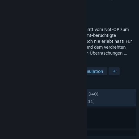
Entwickler
Bossa Studios
Publisher
Bossa Studios
,
Infogrames
Veröffentlichung
5. Dez. 2016
Endlich: Surgeon Simulator macht den Schritt vom Not-OP zum
virtuellen OP. Das hochgelobte und berühmt-berüchtigte
Operations-Simulationsspiel, wie du es noch nie erlebt hast! Für
Vive entwickelt, mit all den Operationen und dem verdrehten
Humor des Originals sowie ein paar neuen Überraschungen ...
TAGS
VR
Simulation
Medizinische Simulation
+
REZENSIONEN
KEIN ZEITLIMIT:
Ausgeglichen
(63 % von 940)
NEUESTE:
Größtenteils positiv
(72 % von 11)