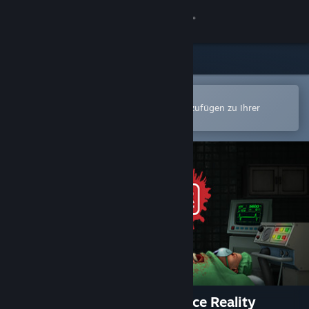
Anmelden
Shop
Community
In der Steam-Mobile-App öffnen
Zum einfachen Kauf oder zum Hinzufügen zu Ihrer
Wunschliste.
Info
Support
Sprache ändern
Steam-Mobile-App herunterladen
Desktopversion anzeigen
Surgeon Simulator: Experience Reality