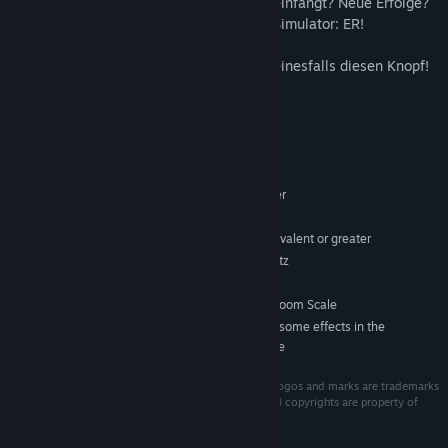
OP-Bemühungen aus jedem Blickwinkel einfängt? Neue Erfolge?
Das alles und noch viel mehr in Surgeon Simulator: ER!
Was du auch tust, drücke im Weltraum keinesfalls diesen Knopf!
Systemanforderungen
MINDESTANFORDERUNGEN:
7,8,10
BETRIEBSSYSTEM:
Intel i5-4590 equivalent or greater
PROZESSOR:
8 GB RAM
ARBEITSSPEICHER:
NVIDIA GTX 970 / ATI Radeon 290 equivalent or greater
GRAFIK:
3 GB verfügbarer Speicherplatz
SPEICHERPLATZ:
Yes
SOUNDKARTE:
SteamVR. Standing or Room Scale
VR-UNTERSTÜTZUNG:
Try turning off some effects in the
ZUSÄTZLICHE ANMERKUNGEN:
Advanced graphical settings to improve framerate
Surgeon Simulator, Bossa Studios and its respective logos and marks are trademarks
of Bossa Studios Ltd.‎ All other trademarks, logos and copyrights are property of
their respective owners. All rights reserved. © 2016