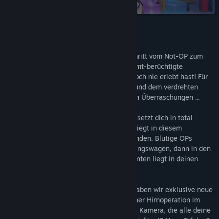
auf Steam
Titel:
Surgeon Simulator: Experience Reality
Genre:
Action
,
Indie
,
Simulationen
Veröffentlichung:
5. Dez. 2016
Infos zum Spiel
Endlich: Surgeon Simulator macht den Schritt vom Not-OP zum
virtuellen OP. Das hochgelobte und berühmt-berüchtigte
Operations-Simulationsspiel, wie du es noch nie erlebt hast! Für
Vive entwickelt, mit all den Operationen und dem verdrehten
Humor des Originals sowie ein paar neuen Überraschungen ...
Surgeon Simulator: Experience Reality versetzt dich in total
unhygienische Operationen. Bobs Leben liegt in diesem
schwarzhumorigen VR-Spiel in deinen Händen. Blutige OPs
warten auf dich. Aus dem OP in den Rettungswagen, dann in den
Weltraum: Das Wohlergehen deines Patienten liegt in deinen
virtuellen Händen.
Zusätzlich zu den Original-Operationen haben wir exklusive neue
Funktionen hinzugefügt. Wie wär's mit einer Hirnoperation im
Dunklen? Wie denkst du über eine mobile Kamera, die alle deine