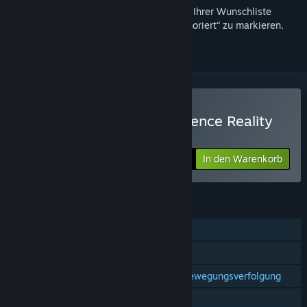
Melden Sie sich an
, um dieses Produkt zu Ihrer Wunschliste
hinzuzufügen, zu abonnieren oder als „Ignoriert“ zu markieren.
Nur VR
Surgeon Simulator: Experience Reality
kaufen
In den Warenkorb
$19.99
FUNKTIONEN
Einzelspieler
Steam-Errungenschaften
Unterstützung für Controller mit Bewegungsverfolgung
Nur VR