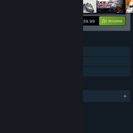
Переглянути інформацію
До кошика
$39.99
ОСОБЛИВОСТІ
Однокористувацька гра
Багатокористувацька гра
Сімейна бібліотека
МОВИ
Підтримуваних мов: 1
Вміст
Містить інтерактивні елементи
Внутрішньоігровий чат, Взаємодія в мережі