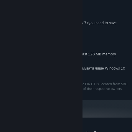
Системні вимоги
Microsoft Windows ME / 2000 / XP / Vista / 7 (you need to have
OS *:
administrative rights on your machine)
2 GHz CPU
PROCESSOR:
512 MB
MEMORY:
1 GB
HARD DISK SPACE:
DirectX 9.0c compatible with at least 128 MB memory
VIDEO CARD:
9.0c
DIRECTX®:
З 1 січня 2024 року клієнт Steam буде підтримувати лише Windows 10
*
чи новіші версії цієї ОС.
GTR FIA GT Racing Game @ SIMBIN STUDIOS AB. The FIA GT is licensed from SRO.
All rights reserved. All other trademarks are property of their respective owners.