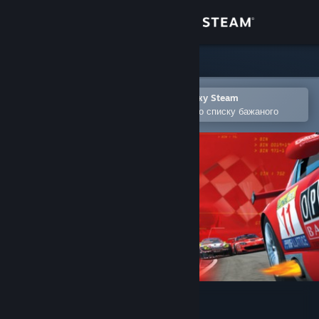
Увійти
Крамниця
Спільнота
Відкрити в мобільному застосунку Steam
Щоби легко придбати або додати до списку бажаного
Інформація
Підтримка
Змінити мову
Завантажити мобільний застосунок Steam
Переглянути повну версію
GTR - FIA GT Racing Game