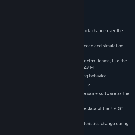
it comes to racing games."
Key Features:
Realistic AI racing behavior
Live track : the characteristics of the track change over the
course of the race week-end
3 gameplay modes for beginners, advanced and simulation
professionals
Over 50 different racing cars from all original teams, like the
Porsche 911, Viper GTS-R or the BMW Z3 M
Opponents have extreme realistic driving behavior
Dynamic weather changes during the race
MOTEC analysis software: GTR uses the same software as the
real racing teams
Based on the real telemetric and vehicle data of the FIA GT
teams
Live track technology: the track characteristics change during
the race