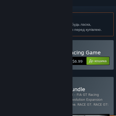
українська мова недоступна
Цей продукт не підтримує вашу мову. Будь ласка,
перегляньте список підтримуваних мов перед купівлею.
Придбати GTR - FIA GT Racing Game
До кошика
$6.99
Придбати SimBin Mega Bundle
Містить товари (11 шт.):
GT Legends
,
GTR - FIA GT Racing
Game
,
GTR 2 FIA GT Racing Game
,
GTR Evolution Expansion
Pack for RACE 07
,
RACE - The WTCC Game
,
RACE 07
,
RACE 07:
A
…
Показати більше