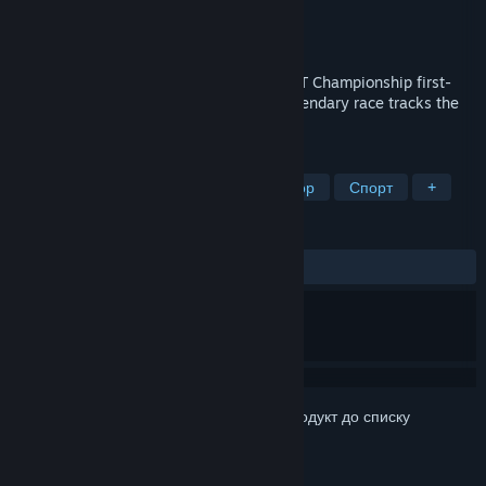
Розробник
SimBin Studios AB
Видавець
SimBin
Дата виходу
25 верес. 2012
Experience the 2003 season of the FIA GT Championship first-
hand as you test your skills on all the legendary race tracks the
FIA GT.
ПОЗНАЧКИ
Перегони
Автомобільний симулятор
Спорт
+
РЕЦЕНЗІЇ
ЗА ВЕСЬ ЧАС:
змішані
(68% з 83)
Увійдіть до акаунта
, щоби додати цей продукт до списку
бажаного чи позначити як ігнорований.