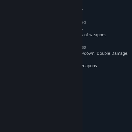
Features:
- Non-stop adrenaline-pumping gameplay
- 4 episodes with total of 40 missions
- Two additional modes: Survival and Greed
- Armed combat against multiple enemies
- Three classes of monsters with 50 kinds of weapons
- Unique system of monster destruction
- Seven varieties of weapons plus grenades
- 10 runes and 37 bonuses, including Slowdown, Double Damage,
Nuke
- Remote picking of bonuses, runes and weapons
- 10 varieties of monsters' armor
- 15 original soundtracks
- Four difficulty levels
***
The game was released in 2005.
Απαιτήσεις συστήματος