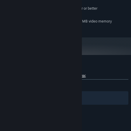
ΕΛΆΧΙΣΤΕΣ:
Pentium III 800 MHz processor or better
ΕΠΕΞΕΡΓΑΣΤΉΣ:
256 MB RAM
ΜΝΉΜΗ:
DirectX-compatible video card with 32MB video memory
ΓΡΑΦΙΚΆ:
60 MB διαθέσιμος χώρος
ΑΠΟΘΉΚΕΥΣΗ:
Κριτικές πελατών για το Deadhunt
Σχετικά με τις κριτικές χρηστών
Οι προτιμήσεις σας
ΌΛΕΣ:
Πολύ θετικές
(90% από 177)
Φίλτρα
Οι γλώσσες σας
© Valve Corporation. Με επιφύλαξη κάθε νόμιμου
δικαιώματος. Όλα τα εμπορικά σήματα είναι ιδιοκτησία
των αντίστοιχων δικαιούχων τους στις ΗΠΑ και σε άλλες