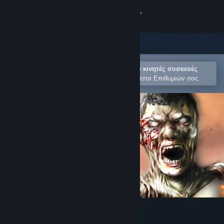
Σύνδεση
Κατάστημα
Κοινότητα
Άνοιγμα στην εφαρμογή Steam για κινητές συσκευές
Για εύκολη αγορά ή προσθήκη στη Λίστα Επιθυμιών σας
Σχετικά
Υποστήριξη
Αλλαγή γλώσσας
Αποκτήστε την εφαρμογή Steam για κινητές συσκευές
Προβολή ιστοσελίδας για υπολογιστές
Deadhunt