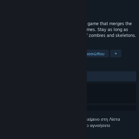
Δημιουργός
REL Games
Εκδότης
REL Games
Κυκλοφορία
28 Μαρ 2005
Deadhunt is a first person arcade shooter game that merges the
best features of arcade and FPS action games. Stay as long as
possible on fighting pits against hordes of zombies and skeletons.
ΕΤΙΚΈΤΕΣ
Δράση
Ζόμπι
Βολών πρώτου προσώπου
+
ΚΡΙΤΙΚΈΣ
ΌΛΕΣ:
Πολύ θετικές
(90% από 177)
Συνδεθείτε
για να προσθέσετε αυτό το αντικείμενο στη Λίστα
Επιθυμιών σας, να το ακολουθήσετε ή να το αγνοήσετε