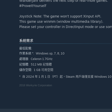
Wanderjahr delivers the next step of real-indie games.
#ProveItYourself
Joystick Note: The game won't support XInput API.
This game use winmm (window multimedia library).
Please set your controller in DirectInput mode or use som
系統需求
最低配備:
Windows xp, 7, 8, 10
作業系統 *:
Celeron 1.7GHz
處理器:
512 MB 記憶體
記憶體:
1 GB 可用空間
儲存空間:
自 2024 年 1 月 1 日（PT）起，Steam 用戶端僅支援 Windows 
*
2016 Workyrie Corporation