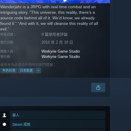
Wanderjahr is a JRPG with real time combat and an
intriguing story. “This universe, this reality, there’s a
source code behind all of it. We’d know, we already
found it.” “And with it, we will cleanse this reality of all
evil.”
9 篇使用者評論
所有評論：
2016 年 2 月 18 日
發行日期:
Workyrie Game Studio
開發人員:
Workyrie Game Studio
發行商:
使用者為此產品所選用的熱門標籤：
角色扮演
日本動畫
+
單人
Steam 成就