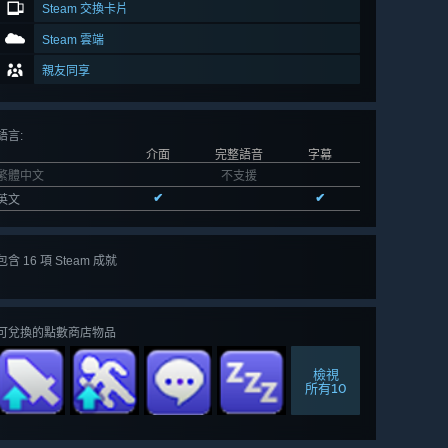
Steam 交換卡片
Steam 雲端
親友同享
語言
:
介面
完整語音
字幕
繁體中文
不支援
✔
✔
英文
包含 16 項 Steam 成就
檢視
全部 16
可兌換的點數商店物品
檢視
所有10