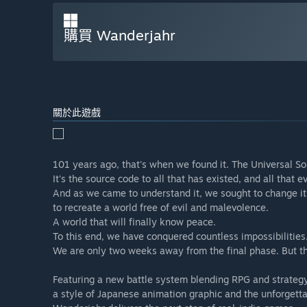
購買 Wanderjahr
關於此遊戲
101 years ago, that's when we found it. The Universal S
It's the source code to all that has existed, and all that ev
And as we came to understand it, we sought to change it
to recreate a world free of evil and malevolence.
A world that will finally know peace.
To this end, we have conquered countless impossibilities
We are only two weeks away from the final phase. But th
Featuring a new battle system blending RPG and strategy
a style of Japanese animation graphic and the unforgetta