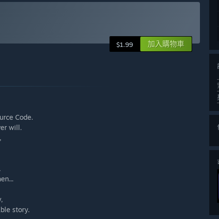
加入購物車
$1.99
ource Code.
er will.
,
.
en...
,
ble story.