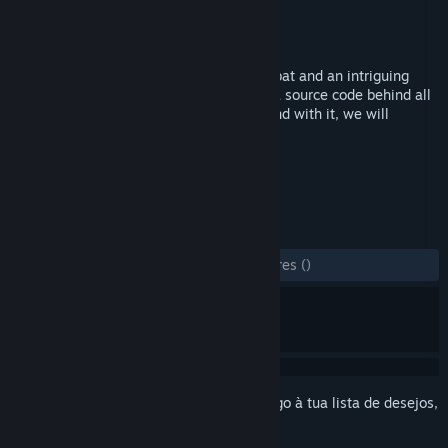
Developer
Workyrie Game Studio
Editora
Workyrie Game Studio
Lançamento:
18 fev. 2016
Wanderjahr is a JRPG with real time combat and an intriguing
story. “This universe, this reality, there’s a source code behind all
of it. We’d know, we already found it.” “And with it, we will
cleanse this reality of all evil.”
MARCADORES
RPG
Anime
+
ANÁLISES
DESDE O INÍCIO:
9 análises de utilizadores
()
Inicia a sessão
para adicionares este artigo à tua lista de desejos,
segui-lo ou ignorá-lo.