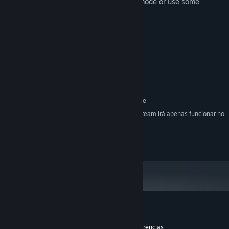
Please set your controller in DirectInput mode or use some
convertor tool.
Requisitos do Sistema
MÍNIMOS:
Windows xp, 7, 8, 10
SISTEMA OPERATIVO *:
Celeron 1.7GHz
PROCESSADOR:
512 MB de RAM
MEMÓRIA:
Requer 1 GB de espaço livre
ESPAÇO NO DISCO:
A partir de 1 de janeiro de 2024, a aplicação Steam irá apenas funcionar no
*
Windows 10 e em versões mais recentes.
2016 Workyrie Corporation
Análises de utilizadores - Wanderjahr
Sobre as análises de utilizadores
As tuas preferências