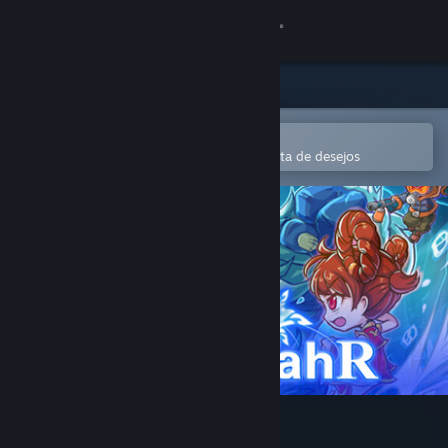
Iniciar sessão
Loja
Comunidade
Abre na app Steam Mobile
Para comprares ou adicionares à lista de desejos
Sobre
Apoio
Alterar idioma
Instala a app móvel do Steam
Ver versão para computadores
Wanderjahr