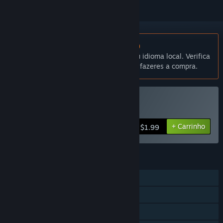
Não disponível em Português (Portugal)
Este produto não está disponível no teu idioma local. Verifica
a lista de idiomas disponíveis antes de fazeres a compra.
Comprar Wanderjahr
+ Carrinho
$1.99
FUNCIONALIDADES
Um jogador
Proezas Steam
Cartas Colecionáveis Steam