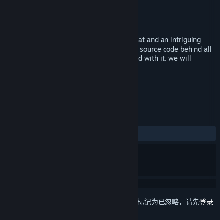
Workyrie Game Studio
开发者
Workyrie Game Studio
发行商
发行日期
2016 年 2 月 18 日
Wanderjahr is a JRPG with real time combat and an intriguing
story. “This universe, this reality, there’s a source code behind all
of it. We’d know, we already found it.” “And with it, we will
cleanse this reality of all evil.”
标签
角色扮演
动漫
+
评测
发布至今：
9 篇用户评测
()
想要将此项目添加至您的愿望单、关注它或标记为已忽略，请先
登录