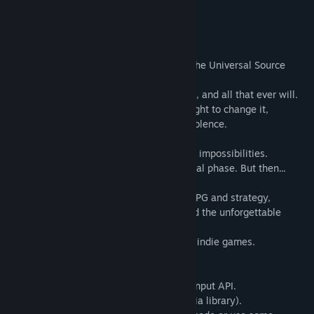
查看手册
关于此游戏
查看更新记录
阅读相关新闻
101 years ago, that's when we found it. The Universal Source
Code.
查看讨论
It's the source code to all that has existed, and all that ever will.
And as we came to understand it, we sought to change it,
查找社区组
to recreate a world free of evil and malevolence.
A world that will finally know peace.
To this end, we have conquered countless impossibilities.
名称:
Wanderjahr
We are only two weeks away from the final phase. But then...
类型:
角色扮演
发行日期:
2016 年 2 月 18 日
Featuring a new battle system blending RPG and strategy,
a style of Japanese animation graphic and the unforgettable
story.
Wanderjahr delivers the next step of real-indie games.
#ProveItYourself
Joystick Note: The game won't support XInput API.
This game use winmm (window multimedia library).