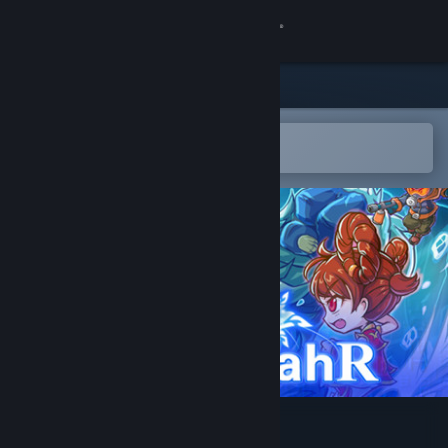
登录
商店
社区
在 Steam 手机应用中打开
以轻松购买或添加到愿望单
关于
客服
更改语言
获取 Steam 手机应用
查看桌面版网站
Wanderjahr