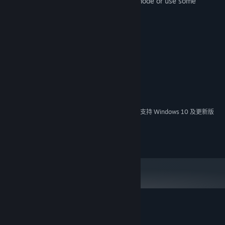
Please set your controller in DirectInput mode or use some
convertor tool.
系统需求
最低配置:
Windows xp, 7, 8, 10
操作系统 *:
Celeron 1.7GHz
处理器:
512 MB RAM
内存:
需要 1 GB 可用空间
存储空间:
2024 年 1 月 1 日（PT）起，Steam 客户端将仅支持 Windows 10 及更新版
*
本。
2016 Workyrie Corporation
Wanderjahr 的顾客评测
关于用户评测
您的偏好