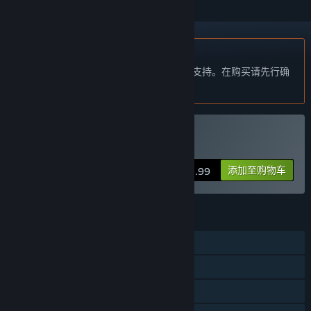
不支持简体中文
本产品尚未对您目前所在的地区语言提供支持。在购买请先行确
认目前所支持的语言。
购买 Wanderjahr
添加至购物车
$1.99
功能
单人
Steam 成就
Steam 集换式卡牌