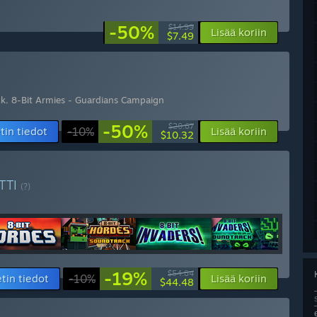
-50%
$14.99
Lisää koriin
$7.49
ck
,
8-Bit Armies - Guardians Campaign
-50%
$20.67
tin tiedot
-10%
Lisää koriin
$10.32
TTI
(?)
-19%
$54.84
tin tiedot
-10%
Lisää koriin
$44.48