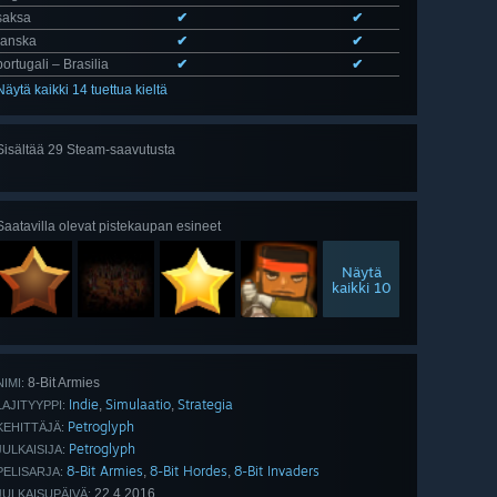
saksa
✔
✔
ranska
✔
✔
portugali – Brasilia
✔
✔
Näytä kaikki 14 tuettua kieltä
Sisältää 29 Steam-saavutusta
Näytä
kaikki 29
Saatavilla olevat pistekaupan esineet
Näytä
kaikki 10
8-Bit Armies
NIMI:
Indie
Simulaatio
Strategia
,
,
LAJITYYPPI:
Petroglyph
KEHITTÄJÄ:
Petroglyph
JULKAISIJA:
8-Bit Armies
8-Bit Hordes
8-Bit Invaders
,
,
PELISARJA:
22.4.2016
JULKAISUPÄIVÄ: