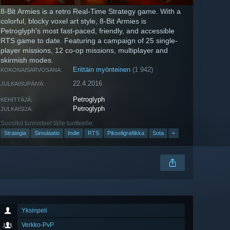
8-Bit Armies is a retro Real-Time Strategy game. With a
colorful, blocky voxel art style, 8-Bit Armies is
Petroglyph's most fast-paced, friendly, and accessible
RTS game to date. Featuring a campaign of 25 single-
player missions, 12 co-op missions, multiplayer and
skirmish modes.
Erittäin myönteinen
(1 942)
KOKONAISARVOSANA:
22.4.2016
JULKAISUPÄIVÄ:
Petroglyph
KEHITTÄJÄ:
Petroglyph
JULKAISIJA:
Suositut tunnisteet tälle tuotteelle:
Strategia
Simulaatio
Indie
RTS
Pikseligrafiikka
Sota
+
Yksinpeli
Verkko-PvP