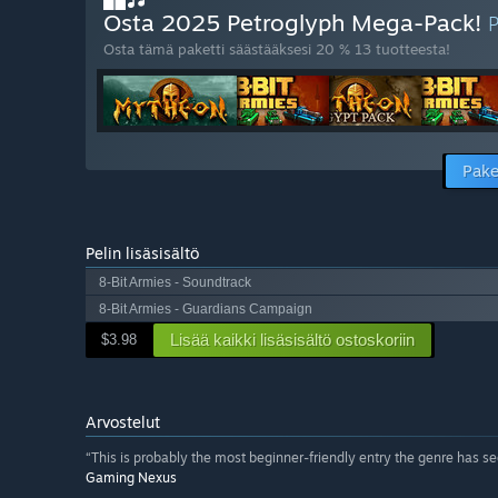
Osta 2025 Petroglyph Mega-Pack!
Osta tämä paketti säästääksesi 20 % 13 tuotteesta!
Pake
Pelin lisäsisältö
8-Bit Armies - Soundtrack
8-Bit Armies - Guardians Campaign
Lisää kaikki lisäsisältö ostoskoriin
$3.98
Arvostelut
“This is probably the most beginner-friendly entry the genre has see
Gaming Nexus