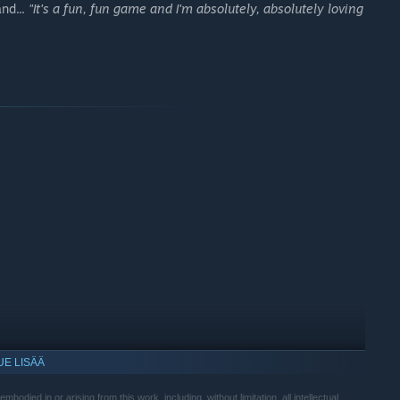
nd...
"It's a fun, fun game and I'm absolutely, absolutely loving
UE LISÄÄ
odied in or arising from this work, including, without limitation, all intellectual