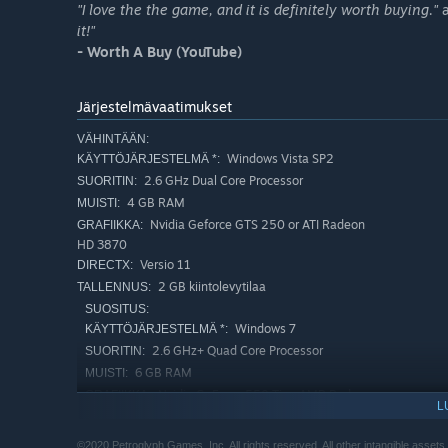
"I love the the game, and it is definitely worth buying."
a
it!"
- Worth A Buy (YouTube)
Järjestelmävaatimukset
VÄHINTÄÄN:
Windows Vista SP2
KÄYTTÖJÄRJESTELMÄ *:
2.6 GHz Dual Core Processor
SUORITIN:
4 GB RAM
MUISTI:
Nvidia Geforce GTS 250 or ATI Radeon
GRAFIIKKA:
HD 3870
Versio 11
DIRECTX:
2 GB kiintolevytilaa
TALLENNUS:
SUOSITUS:
Windows 7
KÄYTTÖJÄRJESTELMÄ *:
2.6 GHz+ Quad Core Processor
SUORITIN:
6 GB RAM
MUISTI:
Nvidia GeForce 550 Ti or AMD Radeon
GRAFIIKKA:
L
HD 6800 Series
Versio 11
DIRECTX:
©2020 Petroglyph Games, Inc. All rights reserved. All other intangible assets emb