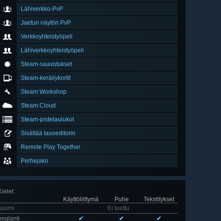
Lähiverkko-PvP
Jaetun näytön PvP
Verkkoyhteistyöpeli
Lähiverkkoyhteistyöpeli
Steam-saavutukset
Steam-keräilykortit
Steam Workshop
Steam Cloud
Steam-pistetaulukot
Sisältää tasoeditorin
Remote Play Together
Perhejako
Kielet
:
Käyttöliittymä
Puhe
Tekstitykset
suomi
Ei tuettu
englanti
✔
✔
✔