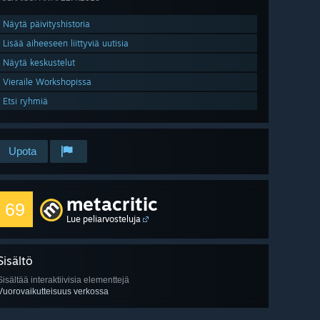
Näytä päivityshistoria
Lisää aiheeseen liittyviä uutisia
Näytä keskustelut
Vieraile Workshopissa
Etsi ryhmiä
Upota
metacritic
69
Lue peliarvosteluja
Sisältö
Sisältää interaktiivisia elementtejä
Vuorovaikutteisuus verkossa