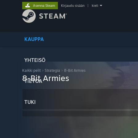
Asenna Steam
Kirjaudu sisään
|
kieli
KAUPPA
YHTEISÖ
Kaikki pelit
>
Strategia
>
8-Bit Armies
8-Bit Armies
TIETOA
TUKI