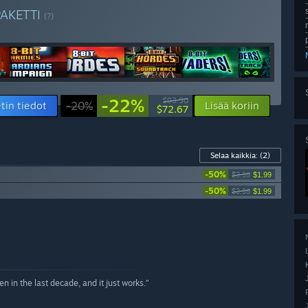
PAKETTI
(?)
-22%
$93.50
tin tiedot
-20%
Lisää koriin
$72.67
Selaa kaikkia:
(2)
-50%
$3.99
$1.99
-50%
$3.99
$1.99
n in the last decade, and it just works.”