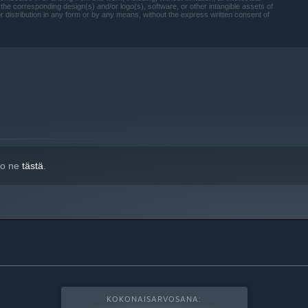
orresponding design(s) and/or logo(s), software, or other intangible assets of
distribution in any form or by any means, without the express written consent of
a uudempia versioita.
tso ne
tästä
.
KOKONAISARVOSANA: